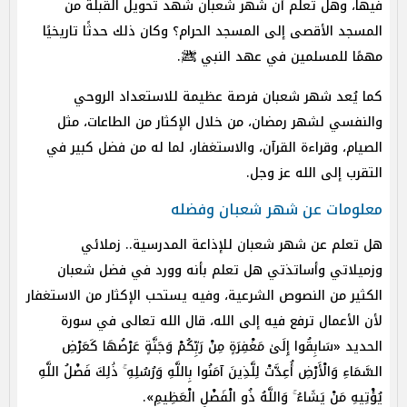
فيها، وهل تعلم أن شهر شعبان شهد تحويل القبلة من
المسجد الأقصى إلى المسجد الحرام؟ وكان ذلك حدثًا تاريخيًا
مهمًا للمسلمين في عهد النبي ﷺ.
كما يُعد شهر شعبان فرصة عظيمة للاستعداد الروحي
والنفسي لشهر رمضان، من خلال الإكثار من الطاعات، مثل
الصيام، وقراءة القرآن، والاستغفار، لما له من فضل كبير في
التقرب إلى الله عز وجل.
معلومات عن شهر شعبان وفضله
هل تعلم عن شهر شعبان للإذاعة المدرسية.. زملائي
وزميلاتي وأساتذتي هل تعلم بأنه وورد في فضل شعبان
الكثير من النصوص الشرعية، وفيه يستحب الإكثار من الاستغفار
لأن الأعمال ترفع فيه إلى الله، قال الله تعالى في سورة
الحديد «سَابِقُوا إِلَىٰ مَغْفِرَةٍ مِنْ رَبِّكُمْ وَجَنَّةٍ عَرْضُهَا كَعَرْضِ
السَّمَاءِ وَالْأَرْضِ أُعِدَّتْ لِلَّذِينَ آمَنُوا بِاللَّهِ وَرُسُلِهِ ۚ ذَٰلِكَ فَضْلُ اللَّهِ
يُؤْتِيهِ مَنْ يَشَاءُ ۚ وَاللَّهُ ذُو الْفَضْلِ الْعَظِيمِ».