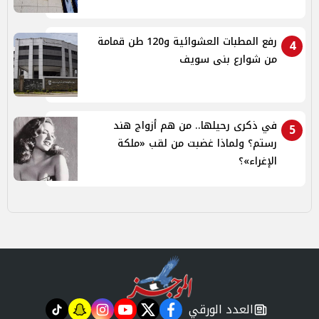
رفع المطبات العشوائية و120 طن قمامة
4
من شوارع بنى سويف
في ذكرى رحيلها.. من هم أزواج هند
5
رستم؟ ولماذا غضبت من لقب «ملكة
الإغراء»؟
العدد الورقي
tiktok
snapchat
instagram
youtube
twitter
facebook
newspaper