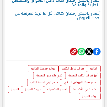
أسعار ياميش رمضان 2025 داخل الأسواق والسلاسل
التجارية والمنافذ
أسعار ياميش رمضان 2025.. كل ما تريد معرفته عن
أحدث العروض
الكاجو
فوائد تناول الكاجو
فوائد مذهلة للكاجو
أبرز فوائد الكاجو الصحية
غني بالدهون الصحية
مصدر ممتاز للبروتين النباتي
داعم قوي لصحة القلب
مضاد قوي للأكسدة
اسعار المكسرات
جريدة الموجز
الموجز
موقع الموجز