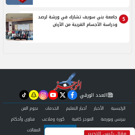
جامعة بني سويف تشارك في ورشة لرصد
5
ودراسة الأجسام القريبة من الأرض
العدد الورقي
tiktok
snapchat
instagram
youtube
twitter
facebook
newspaper
الرئيسية
الأخبار
أخبار التعليم
الخدمات
نجوم الفن
بيزنس وبورصة
الموجز كافية
كورة وملاعب
فتاوى وأحكام
صحة وجمال
عرب وعالم
حوادث ومحاكم
المقالات
مقال رئيس التحرير