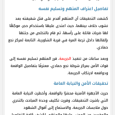
تفاصيل اعتراف المتهم وتسليم نفسه
كشفت التحقيقات أن المتهم أقدم على قتل شقيقته بعد
نشوب خلاف بينهما، حيث اعتدى عليها باستخدام حجر، موجّهًا
لها ضربات قاتلة على رأسها، ثم قام بالتخلص من جثتها
بإلقائها داخل ترعة المرة في قرية الشاورية، التابعة لمركز نجع
حمادي.
وبعد ساعات من تنفيذ
الجريمة
، قرر المتهم تسليم نفسه إلى
قوات الأمن بمركز شرطة نجع حمادي، معترفًا بتفاصيل الواقعة
ودوافعه لارتكاب الجريمة.
تحقيقات الأمن والنيابة العامة
حررت الأجهزة الأمنية محضرًا بالواقعة، وأخطرت النيابة العامة
التي باشرت التحقيقات، وقررت تكليف وحدة المباحث بالتحري
حول ملابسات الجريمة، والاستماع إلى أقوال الشهود
والمقربين من المجني عليها والمتهم، لكشف كافة التفاصيل