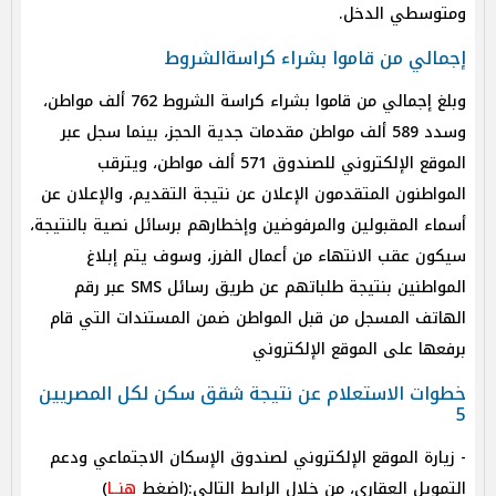
ومتوسطي الدخل.
إجمالي من قاموا بشراء كراسةالشروط
وبلغ إجمالي من قاموا بشراء كراسة الشروط 762 ألف مواطن،
وسدد 589 ألف مواطن مقدمات جدية الحجز، بينما سجل عبر
الموقع الإلكتروني للصندوق 571 ألف مواطن، ويترقب
المواطنون المتقدمون الإعلان عن نتيجة التقديم، والإعلان عن
أسماء المقبولين والمرفوضين وإخطارهم برسائل نصية بالنتيجة،
سيكون عقب الانتهاء من أعمال الفرز، وسوف يتم إبلاغ
المواطنين بنتيجة طلباتهم عن طريق رسائل SMS عبر رقم
الهاتف المسجل من قبل المواطن ضمن المستندات التي قام
برفعها على الموقع الإلكتروني
خطوات الاستعلام عن نتيجة شقق سكن لكل المصريين
5
- زيارة الموقع الإلكتروني لصندوق الإسكان الاجتماعي ودعم
التمويل العقاري، من خلال الرابط التالي:(اضغط
هنــا
)