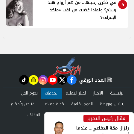
في ذكرى رحيلها.. من هم أزواج هند
5
رستم؟ ولماذا غضبت من لقب «ملكة
الإغراء»؟
العدد الورقي
tiktok
snapchat
instagram
youtube
twitter
facebook
newspaper
الرئيسية
الأخبار
أخبار التعليم
الخدمات
نجوم الفن
بيزنس وبورصة
الموجز كافية
كورة وملاعب
فتاوى وأحكام
صحة وجمال
عرب وعالم
حوادث ومحاكم
المقالات
مقال رئيس التحرير
inst
العدد الورقي
زلزال مكة الدفاعي... عندما