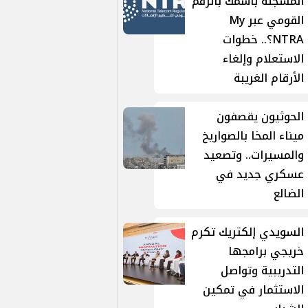
المسجلة باسمك بالرقم
القومي عبر My
NTRA؟.. خطوات
الاستعلام وإلغاء
الأرقام الغريبة
الحوثيون يقصفون
ميناء المخا بالصواريخ
والمسيرات.. وتصعيد
عسكري جديد في
الضالع
السويدي إلكتريك تكرم
خريجي برامجها
التدريبية وتواصل
الاستثمار في تمكين