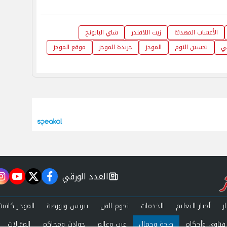
الأعشاب المهدئة
زيت اللافندر
شاي البابونج
ي
تحسين النوم
الموجز
جريدة الموجز
موقع الموجز
العدد الورقي
m
utube
twitter
facebook
newspaper
ر
أخبار التعليم
الخدمات
نجوم الفن
بيزنس وبورصة
الموجز كافية
فتاوى وأحكام
صحة وجمال
عرب وعالم
حوادث ومحاكم
المقالات