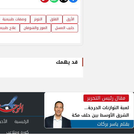
الأرق
القلق
التوتر
وصفات طبيعية
حليب العسل
الموز والشوفان
علاج طبيع
قد يهمك
مقال رئيس التحرير
inst
لعبة التوازنات الحرجة...
الشرق الأوسط بين حلف مكة
الرئيسية
الأخبا
ورياح طهران
بقلم ياسر بركات
كورة وملاعب