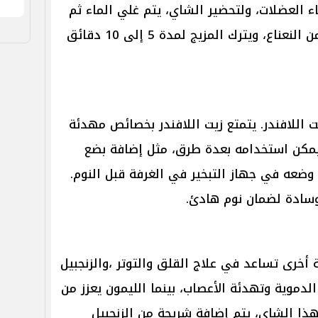
 العضلات، ولتحضير الشاي، يتم غلي الماء ثم
إضافة ملعقة من البابونج وملعقة من النعناع، ويترك المزيج لمدة 5 إلى 10 دقائق
اللافندر. يتمتع زيت اللافندر بخصائص مهدئة
يمكن استخدامه بعدة طرق، مثل إضافة بضع
وضعه في جهاز التبخير في الغرفة قبل النوم.
سادة لضمان نوم هادئ.
أخرى تساعد في علاج القلق والتوتر ،والزنجبيل
دموية وتهدئة الأعصاب، بينما الليمون يعزز من
هذا الشاي، يتم إضافة شريحة من الزنجبيل