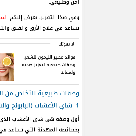
آمن وطبيعي.
وفي هذا التقرير، يعرض إليكم
الم
تساعد في علاج الأرق والقلق والتوت
لا يفوتك
فوائد عصير الليمون للشعر..
وصفات طبيعية لتعزيز صحته
ولمعانه
وصفات طبيعية للتخلص من الأر
1. شاي الأعشاب (البابونج والنعناع)
أول وصفة هي شاي الأعشاب الذي يتك
بخصائصه المهدئة التي تساعد في ال