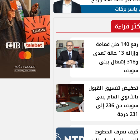
ان
 ياسر بركات
كثر قراءة
رفع 140 طن قمامة
وإزالة 13 حالة تعدى
و318 إشغال ببنى
سويف
تخفيض تنسيق القبول
بالثانوي العام ببنى
سويف من 236 إلى
231 درجة
كيف تعرف الخطوط