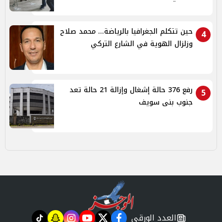
حين تتكلم الجغرافيا بالرياضة... محمد صلاح
4
وزلزال الهوية في الشارع التركي
رفع 376 حالة إشغال وإزالة 21 حالة تعد
5
جنوب بنى سويف
العدد الورقي
tiktok
snapchat
instagram
youtube
twitter
facebook
newspaper