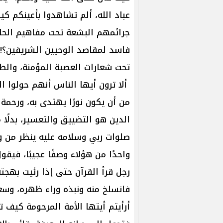
عباد الله، ألم تشاهدوا بأعينكم 
جرائمهم البشعة تحت مفاهيم الحاكمي
فاسد لمقاصد الوحيين الشريفين؟! أي
تحت شعارات العصبة المؤمنة، والطا
ألا ترون أيها الناس أنهم حولوا ا
من أن يكون نورًا يهتدى به، ورحم
الدين هو التضييق والتعسير، بدلًا 
صلوات ربي وسلامه عليه ينظر من 
واحدًا من هؤلاء وصفًا عجيبًا، فيق
رجل قرأ القرآن حتى إذا رئيت بهجته 
فانسلخ منه ونبذه وراء ظهره، وسع
أرأيتم أيتها الأمة المرحومة كيف ت