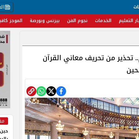
ال
ات
ار التعليم
الخدمات
نجوم الفن
بيزنس وبورصة
الموجز كافي
 تحذير من تحريف معاني القرآن
حين
مق
حين 
بالر