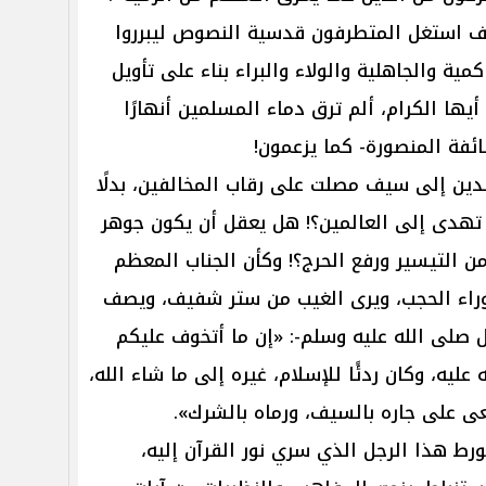
كيف استغل المتطرفون قدسية النصوص ليبرروا
ة والجاهلية والولاء والبراء بناء على تأويل
ها الكرام، ألم ترق دماء المسلمين أنهارًا
ئفة المنصورة- كما يزعمون!
لدين إلى سيف مصلت على رقاب المخالفين، بدلًا
ة تهدى إلى العالمين؟! هل يعقل أن يكون جوهر
من التيسير ورفع الحرج؟! وكأن الجناب المعظم
وراء الحجب، ويرى الغيب من ستر شفيف، ويصف
ول صلى الله عليه وسلم-: «إن ما أتخوف عليكم
عليه، وكان ردئًا للإسلام، غيره إلى ما شاء الله،
ى على جاره بالسيف، ورماه بالشرك».
ورط هذا الرجل الذي سري نور القرآن إليه،