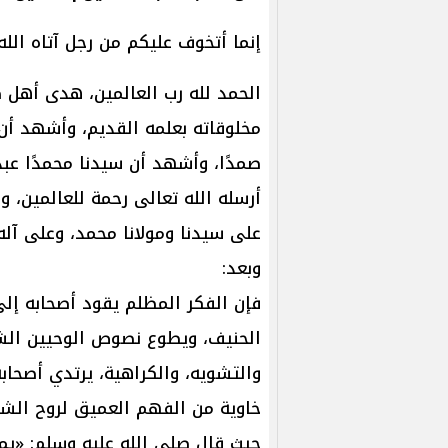
إنما أتخوف عليكم من رجل آتاه الله 
الحمد لله رب العالمين، هدى أهل
مخلوقاته بعلمه القديم، وأشهد أن لا 
صمدًا، وأشهد أن سيدنا محمدًا عبد
أرسله الله تعالى رحمة للعالمين، وخ
على سيدنا ومولانا محمد، وعلى آله
وبعد:
فإن الفكر المظلم يقود أصحابه إل
الحنيف، ويطوع نصوص الوحيين الشر
والتشويه، والكراهية، يرتدي أصحابه ق
خاوية من الفهم العميق لروح الشري
حيث قال صلى الله عليه وسلم: «يم