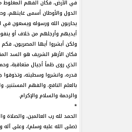
في الأرض، فكان الفهم المغلوط م
الدول والأوطان أسمى غايتهم، وصد
يحاربون الله ورسوله ويسعون في ال
أيديهم وأرجلهم من خلاف أو ينفوا
ولكن أبشروا أيها المصريون، فكم 
فكان الأزهر الشريف هو السد المن
الذي روى ظمأ أجيال متعاقبة، وحم
قدره، وانشروا وسطيته، وتذوقوا ج
بالعلم النافع، والفهم المستنير، و
والرحمة والسلام والإكرام.
*
الحمد لله رب العالمين، والصلاة وا
(صلى الله عليه وسلم)، وعلى آله و