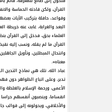
فتحول إلى صانع للمعرفة، قائم بالا
القرآن، ولكن قادته الحماسة والان
وقواعد، حافلة بتركيب الآيات بعضه
البعد والغرابة، غابت عنه خريطة ال
العلماء بحق، فدخل إلى القرآن بنظ
القرآن ما لم يقله، ونسب إليه نقي
وانتحال المبطلين، وتأويل الجاهلين 
معناه».
عباد الله، تلك هي نماذج التدين 
تدبر، وعلى اتباع الظواهر دون فهم
الأعمى، ورحمة الإسلام بالغلظة وا
انقساما، وينصبون أنفسهم حراسا ل
والأخلاقي، ويحولونه إلى قوالب جا