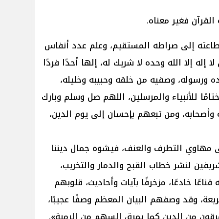
القرآن فغير معناه.
 طاعته إلى صراطه المستقيم، وعلم عدد أنفاس
إله إلا الله وحده لا شريك له، إلها أحدًا فردًا
ه ورسوله، وصفيه من خلقه وحبيبه وخليله،
تامًا للأنبياء والمرسلين، اللهم صل وسلم وبارك
 وأصحابه، ومن تبعهم بإحسان إلى يوم الدين،
ى مهاوي التطرف والعنف، فيشوه جمال ديننا
يفين لنشر خطاب القبح والدمار والتخريب،
ناعًا خادعًا، مزخرفًا بآيات وأحاديث، قلوبهم
عة، وقد وصفهم البيان المعظم وصفًا عجيبًا،
رقون من الدين كما يمرق السهم من الرمية».