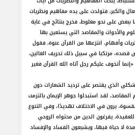
ستنباط، ينحت المفاهيم والنظريات من آيات
فعال والكبر، فتولدت على يده مفاهيم ونظريات
ا ببعض على نحو مغلوط، فخرج بنتائج في غاية
علوم والأدوات والمقاصد التي يستعين بها
ريات وأفهام، انتزعها من القرآن عنوة، فقول
ض قصده، مرتكبا في سبيل ذلك تحريف الغالين،
«إنما أتخوف عليكم رجل آتاه الله القرآن فغير
الشكلي الذي يقتصر على ترديد الشعارات دون
 المقاصد، لقد استبدلوا جوهر الإيمان بالتزمت
لقسوة، يرون في الاختلاف تهديدًا، وفي التنوع
لعقيدة، يفرغون الدين من محتواه الروحي
مدة لا حياة فيها، ويشيعون الفساد والإفساد