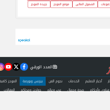
مدفوعات
الشمول المالى
موقع الموجز
جريدة الموجز
العدد الورقي
m
utube
twitter
facebook
newspaper
ر
أخبار التعليم
الخدمات
نجوم الفن
بيزنس وبورصة
الموجز كافية
فتاوى وأحكام
صحة وجمال
عرب وعالم
حوادث ومحاكم
المقالات
ة الخصوصية
اتصل بنا
 by
Al.