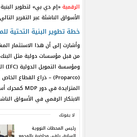
الرقمية
«إم دي بي» لتطوير البنية ا
الأسواق الناشئة عبر التقرير التالي.
خطة تطوير البنية التحتية لل
وأشارت إلى أن هذا الاستثمار ال
ومؤسسة
(Proparco) – ذراع القطاع 
المتزايدة في د
الابتكار الرقمي في الأسواق الناشئ
لا يفوتك
رئيس المحطات النووية
السابق يلقى محاضرة بالمجمع