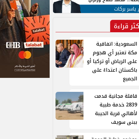
ية في الشارع التركي
 ياسر بركات
كثر قراءة
السعودية: اتفاقية
مكة تعتبر أي هجوم
على الرياض أو تركيا أو
باكستان اعتداءً على
الجميع
قافلة مجانية قدمت
2839 خدمة طبية
لأهالي قرية الحيبة
ببنى سويف