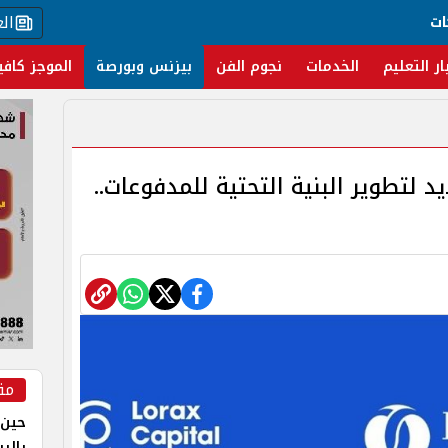
ال
ات
ار التعليم
الخدمات
نجوم الفن
بيزنس وبورصة
الموجز كافي
 لتطوير البنية التحتية للمدفوعات..
مق
حين 
بالر