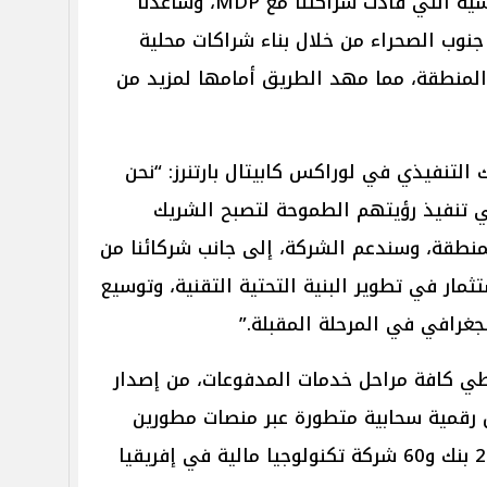
القارة الإفريقية من العوامل الأساسية التي قادت شراكتنا مع MDP، وساعدنا
نوب الصحراء من خلال بناء شراكات محلية
منطقة، مما مهد الطريق أمامها لمزيد من
التنفيذي في لوراكس كابيتال بارتنرز: “نحن
سون لدعم مؤسسي MDP في تنفيذ رؤيتهم الطموحة لتصبح الشريك
نطقة، وسندعم الشركة، إلى جانب شركائنا من
مار في تطوير البنية التحتية التقنية، وتوسيع
جغرافي في المرحلة المقبلة.”
ملة تغطي كافة مراحل خدمات المدفوعات، من إصدار
 رقمية سحابية متطورة عبر منصات مطورين
رائدة، تخدم من خلالها أكثر من 200 بنك و60 شركة تكنولوجيا مالية في إفريقيا