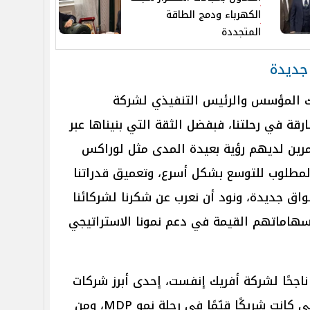
الكهرباء ودمج الطاقة
المتجددة
جديدة
يك المؤسس والرئيس التنفيذي لشركة
فارقة في رحلتنا، فبفضل الثقة التي بنيناها عبر
ن مستثمرين لديهم رؤية بعيدة المدى مثل لوراكس
م المطلوب للتوسع بشكل أسرع، وتعميق قدراتنا
اق جديدة، ونود أن نعرب عن شكرنا لشركائنا
هاماتهم القيمة في دعم نمونا الاستراتيجي
اجحًا لشركة أفريك إنفست، إحدى أبرز شركات
الاستثمار المباشر في إفريقيا، والتي كانت شريكًا قيّمًا في رحلة نمو MDP، ومن