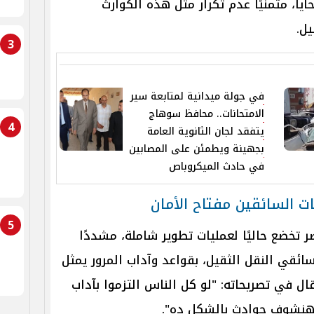
ايا، متمنيًا عدم تكرار مثل هذه الكوارث
يل.
3
في جولة ميدانية لمتابعة سير
الامتحانات.. محافظ سوهاج
4
يتفقد لجان الثانوية العامة
بجهينة ويطمئن على المصابين
في حادث الميكروباص
ت السائقين مفتاح الأمان
5
تخضع حاليًا لعمليات تطوير شاملة، مشددًا
سائقي النقل الثقيل، بقواعد وآداب المرور يمثل
ال في تصريحاته: "لو كل الناس التزموا بآداب
 هنشوف حوادث بالشكل ده".