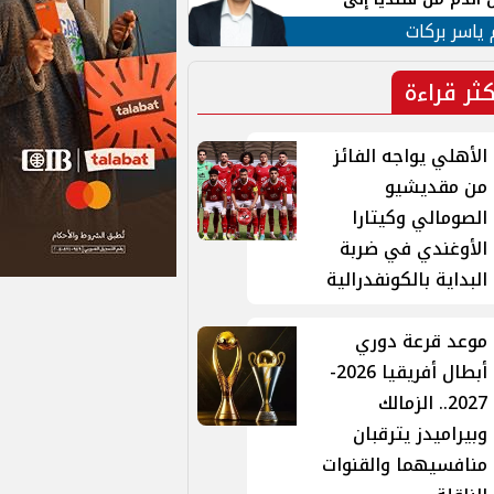
 لبنان
 ياسر بركات
كثر قراءة
الأهلي يواجه الفائز
من مقديشيو
الصومالي وكيتارا
الأوغندي في ضربة
البداية بالكونفدرالية
موعد قرعة دوري
أبطال أفريقيا 2026-
2027.. الزمالك
وبيراميدز يترقبان
منافسيهما والقنوات