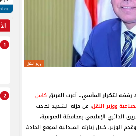
جنوب
بقلم
الأ
1
وزير النقل
د رفضه لتكرار المآسي..
أعرب الفريق
كامل
2
لصناعية ووزير النقل
، عن حزنه الشديد لحادث
يق الدائري الإقليمي بمحافظة المنوفية،
م الوزير، خلال زيارته الميدانية لموقع الحادث