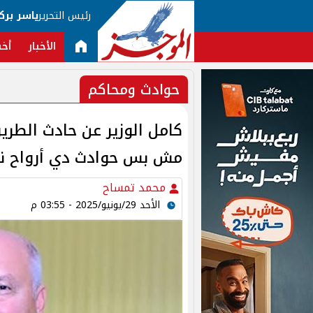
رئيس التحرير
ياسر برك
الأخبار
أخب
حوادث ومحاكم
كامل الوزير عن حادث الطري
مش بس حوادث دي أرواح ن
محمد تمساح
الأحد 29/يونيو/2025 - 03:55 م