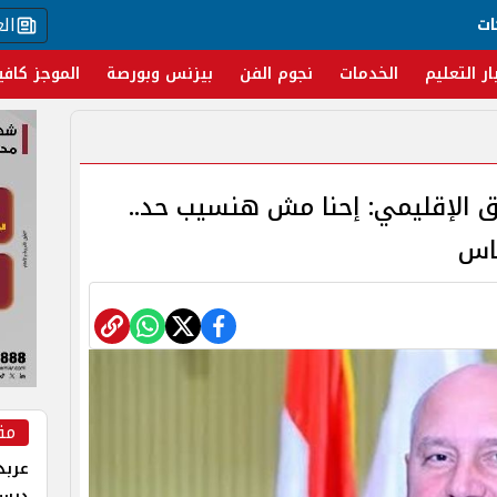
ال
ات
ار التعليم
الخدمات
نجوم الفن
بيزنس وبورصة
الموجز كافي
ق الإقليمي: إحنا مش هنسيب حد..
اس
مق
عربد
درس 