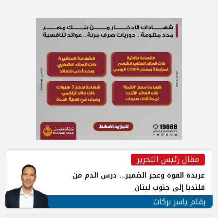
مقال رئيس التحرير
عربدة القوة وعجز الضمير... درس الدم من
قلنديا إلى جنوب لبنان
بقلم ياسر بركات