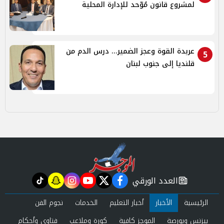
لمشروع قانون مُوّحد للإدارة المحلية
عربدة القوة وعجز الضمير... درس الدم من
5
قلنديا إلى جنوب لبنان
العدد الورقي
tiktok
snapchat
instagram
youtube
twitter
facebook
newspaper
الرئيسية
الأخبار
أخبار التعليم
الخدمات
نجوم الفن
بيزنس وبورصة
الموجز كافية
كورة وملاعب
فتاوى وأحكام