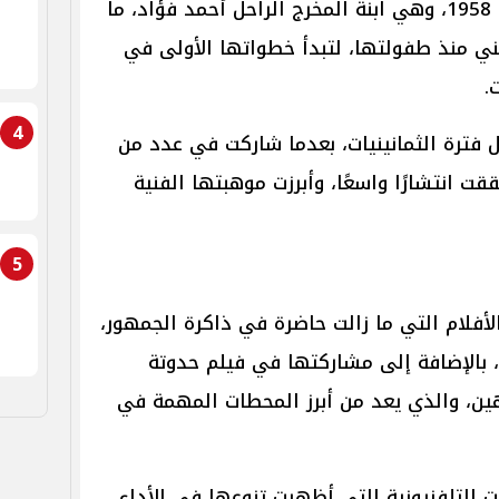
وُلدت هالة فؤاد في 26 مارس عام 1958، وهي ابنة المخرج الراحل أحمد فؤاد، ما
ي منذ طفولتها، لتبدأ خطواتها الأولى في
.
4
 فترة الثمانينيات، بعدما شاركت في عدد من
قت انتشارًا واسعًا، وأبرزت موهبتها الفنية
5
لأفلام التي ما زالت حاضرة في ذاكرة الجمهور،
، بالإضافة إلى مشاركتها في فيلم حدوتة
ن، والذي يعد من أبرز المحطات المهمة في
التلفزيونية التي أظهرت تنوعها في الأداء