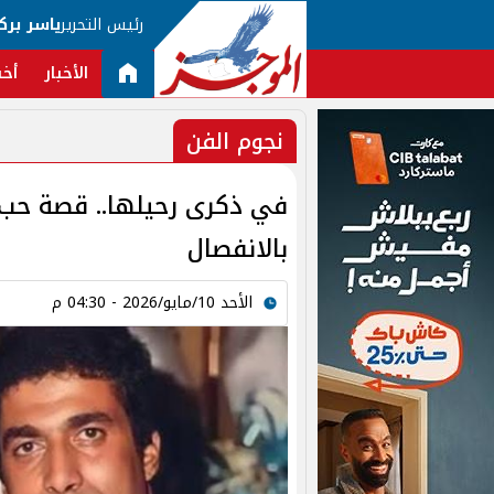
رئيس التحرير
ياسر برك
الأخبار
أخب
نجوم الفن
في ذكرى رحيلها.. قصة حب 
بالانفصال
الأحد 10/مايو/2026 - 04:30 م