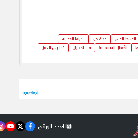
الوسط الفني
قصة حب
الدراما المصرية
ا
الأعمال السينمائية
قرار الاعتزال
كواليس العمل
العدد الورقي
m
utube
twitter
facebook
newspaper