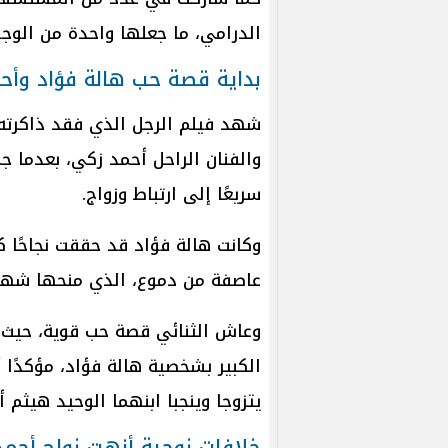
الدرامي، ما جعلها واحدة من الوجوه 
بداية قصة حب هالة فؤاد وأح
شهد فيلم الرجل الذي فقد ذاكرته 
والفنان الراحل أحمد زكي، بعدما ج
سريعًا إلى ارتباط وزواج.
وكانت هالة فؤاد قد حققت نجاحًا ك
عاصفة من دموع، الذي منحها شهرة
وعاش الثنائي قصة حب قوية، حيث 
الكبير بشخصية هالة فؤاد، مؤكدًا أ
يتزوجا وينجبا ابنهما الوحيد هيثم 
خلافات زوجية أنهت زواج أحمد