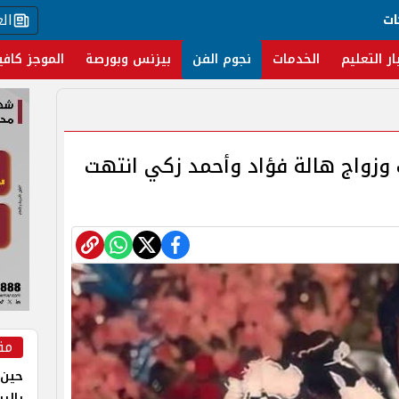
ال
ات
ار التعليم
الخدمات
نجوم الفن
بيزنس وبورصة
الموجز كافي
وزواج هالة فؤاد وأحمد زكي انتهت
مق
حين 
بالر