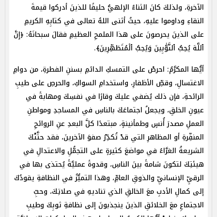
الآخرةِ، ولذلكَ كانَ الثناءُ الإلهيُّ حليفًا للذينَ أدركوا قيمةَ
النقاءِ وداوموا عليهِ، حيثُ أثنى اللهُ تعالى في كتابِهِ الكريمِ
على الذينَ يحرصونَ على هذا الملمحِ العظيمِ فقالَ سبحانَهُ: ﴿إِنَّ
ٱللَّهَ یُحِبُّ ٱلتَّوَّٰبِینَ وَیُحِبُّ ٱلۡمُتَطَهِّرِینَ﴾.
أيُّها المكرَّمُ: احرصْ على التمسكِ الدائمِ بسننِ الفطرةِ، من دوامِ
الاغتسالِ، وقصِّ الأظفارِ، واستخدامِ السواكِ، والحرصِ على طيبِ
الرائحةِ، فإن ذلك يُضفي عليكَ وقارًا في نفسِكَ ومهابةً في
عيونِ الخلقِ، ويجعلُ اجتماعَكَ بالناسِ في المساجدِ ومواطنِ
العملِ مصدرَ أُنسٍ وطمأنينةٍ، مبتعدًا كلَّ البعدِ عنِ الروائحِ
المنفِّرةِ أو المظاهرِ التي قدْ تُكدِّرُ صفوَ الآخرينَ، فقد حثَّتْكَ
الشريعةُ الغرَّاءُ في مواضعَ كثيرةٍ على التجمُّلِ والاعتدالِ في
هيئتِكَ لتكونَ شامةً بينَ الناسِ، وقدوةً عمليَّةً يُحتذى بها في
الرقيِّ الإنسانيِّ والذوقِ العامِّ، وهذا التميُّزُ في النظافةِ يقودُكَ
إلى كمالِ الأدبِ معَ الخالقِ الذي تناديهِ في صلاتِكَ، وحبِّ
الاجتماعِ معَ الخلائقِ الذينَ ينجذبونَ إلى نظافةِ ثوبِكَ وطيبِ