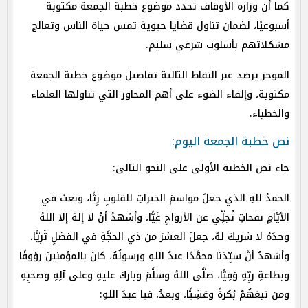
كما أن وزارة الأوقاف تحدد موضوع خطبة الجمعة مكتوبة
أسبوعيًا، لضمان تناول قضايا حيوية تمس حياة الناس وتعالج
مشكلاتهم بأسلوب شرعي سليم.
الموجز يرصد عبر النقاط التالية تفاصيل موضوع خطبة الجمعة
مكتوبة، وإلقاء الضوء على أهم المحاور التي تناولها العلماء
والخطباء.
نص خطبة الجمعة اليوم:
جاء نص الخطبة الأولى على النحو التالي:
الحمدُ للهِ الذي جعلَ مواسمَ الخيراتِ للقلوبِ رِيًّا، وبعثَ في
الأيَّامِ نفحاتٍ تُجلِّي عن الأرواحِ غَيًّا، وأشهدُ أنْ لا إلهَ إلا اللهُ
وحدَهُ لا شريكَ لهُ، جعلَ العشرَ من ذي الحجَّةِ في الفضلِ ثَرِيًّا،
وأشهدُ أنَّ سيِّدَنا محمَّدًا عبدُ اللهِ ورسولُهُ، كانَ بالمؤمنينَ رؤوفًا
وبطاعةِ ربِّهِ وَفِيًّا، صلَّى اللهُ وسلَّمَ وباركَ عليهِ وعلى آلِهِ وصحبِهِ
ومن تبعَهُمْ بُكرةً وعَشِيًّا، وبعدُ، فيا عبدَ اللهِ: