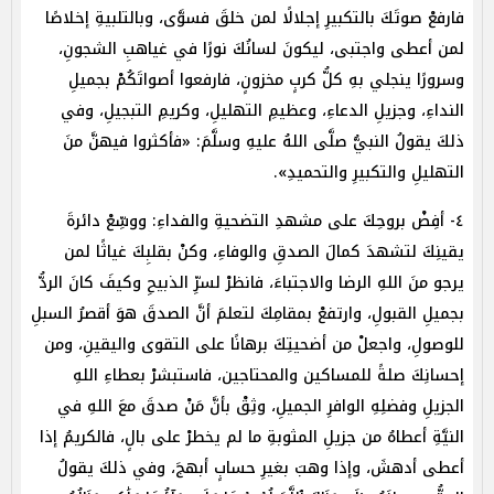
فارفعْ صوتَكَ بالتكبيرِ إجلالًا لمن خلقَ فسوَّى، وبالتلبيةِ إخلاصًا
لمن أعطى واجتبى، ليكونَ لسانُكَ نورًا في غياهبِ الشجونِ،
وسرورًا ينجلي بهِ كلُّ كربٍ مخزونٍ، فارفعوا أصواتَكُمْ بجميلِ
النداءِ، وجزيلِ الدعاءِ، وعظيمِ التهليلِ، وكريمِ التبجيلِ، وفي
ذلكَ يقولُ النبيُّ صلَّى اللهُ عليهِ وسلَّمَ: «فأكثروا فيهنَّ منَ
التهليلِ والتكبيرِ والتحميدِ».
٤- أفِضْ بروحِكَ على مشهدِ التضحيةِ والفداءِ: ووسِّعْ دائرةَ
يقينِكَ لتشهدَ كمالَ الصدقِ والوفاءِ، وكنْ بقلبِكَ غياثًا لمن
يرجو منَ اللهِ الرضا والاجتباءَ، فانظرْ لسرِّ الذبيحِ وكيفَ كانَ الردُّ
بجميلِ القبولِ، وارتفعْ بمقامِكَ لتعلمَ أنَّ الصدقَ هوَ أقصرُ السبلِ
للوصولِ، واجعلْ من أضحيتِكَ برهانًا على التقوى واليقينِ، ومن
إحسانِكَ صلةً للمساكين والمحتاجين، فاستبشرْ بعطاءِ اللهِ
الجزيلِ وفضلِهِ الوافرِ الجميلِ، وثِقْ بأنَّ مَنْ صدقَ معَ اللهِ في
النيَّةِ أعطاهُ من جزيلِ المثوبةِ ما لم يخطرْ على بالٍ، فالكريمُ إذا
أعطى أدهشَ، وإذا وهبَ بغيرِ حسابٍ أبهجَ، وفي ذلكَ يقولُ