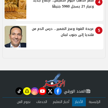
سعر الذهب اليوم الخميس.. ارتفاع جديد
4
وعيار 21 يسجل 5960 جنيهًا
عربدة القوة وعجز الضمير... درس الدم من
5
قلنديا إلى جنوب لبنان
العدد الورقي
tiktok
snapchat
instagram
youtube
twitter
facebook
newspaper
الرئيسية
الأخبار
أخبار التعليم
الخدمات
نجوم الفن