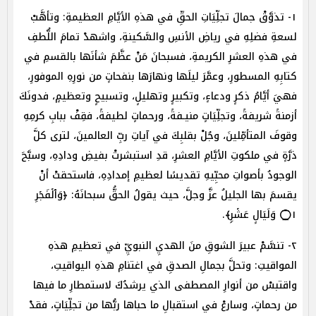
١- تذوَّقْ جمالَ تجلِّيَاتِ الحقِّ في هذهِ الأيَّامِ العظيمةِ: وتأهَّبْ
لسعةِ فضلِهِ في رياضِ الأنسِ والسَّكينةِ، واشهدْ تمامَ اللُّطفِ
في هذهِ العشرِ الكريمةِ، فسبحانَ مَنْ عظَّمَ شأنَها بالقسمِ في
كتابِهِ المسطورِ، وعمَّرَ ليلَها ونهارَها بنفحاتٍ من نورِهِ الموفورِ،
فهيَ أيَّامُ ذكرٍ ودعاءٍ، وتكبيرٍ وتهليلٍ، وتسبيحٍ وتعظيمٍ، فدونَكَ
أزمنةً شريفةً، وتجلِّيَاتٍ منيـفةً، ورحماتٍ لطيفةً، فقِفْ ببابِ كرمِهِ
وقوفَ المتأمِّلينَ، وجُلْ بقلبِكَ في آياتِ ربِّ العالمينَ، لترى كلَّ
ذرَّةٍ في ملكوتِ الأيَّامِ العشرِ، قدِ استبشرتْ بفيضِ ودادِهِ، وسبَّحَ
الوجودُ بأصواتِ محبِّيهِ تقديسًا لعظيمِ إمدادِهِ، فاستحقتْ أنْ
يقسمَ بها الجليلُ عزَّ وجلَّ، حيث يقولُ الحقُّ سبحانَهُ: ﴿وَٱلۡفَجۡرِ
۝١ وَلَیَالٍ عَشۡرࣲ﴾.
٢- تنسَّمْ عبيرَ الشوقِ منَ الهديِ النبويِّ في تعظيمِ هذهِ
المواقيتِ: وتحلَّ بجمالِ الصدقِ في اغتنامِ هذهِ اليواقيتِ،
واقتبسْ من أنوارِ المصطفى الذي يرشدُكَ لاستمطارِ ما فيها
من رحماتٍ، وسارعْ في استقبالِ ما حباها ربُّها من تجلِّيَاتٍ، فقدْ