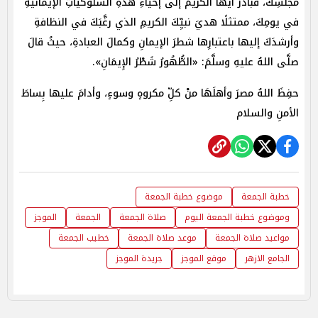
مجلسِكَ، فبادرْ أيُّها الكريمُ إلى إحياءِ هذهِ السلوكياتِ الإيمانيَّةِ
في يومِكَ، ممتثلًا هديَ نبيِّكَ الكريمِ الذي رغَّبَكَ في النظافةِ
وأرشدَكَ إليها باعتبارِها شطرَ الإيمانِ وكمالَ العبادةِ، حيثُ قالَ
صلَّى اللهُ عليهِ وسلَّمَ: «الطُّهُورُ شَطْرُ الإِيمَانِ».
حفِظَ اللهُ مصرَ وأهلَهَا منْ كلِّ مكروهٍ وسوءٍ، وأدامَ عليها بِساطَ
الأمنِ والسلام
خطبة الجمعة
موضوع خطبة الجمعة
وموضوع خطبة الجمعة اليوم
صلاة الجمعة
الجمعة
الموجز
مواعيد صلاة الجمعة
موعد صلاة الجمعة
خطيب الجمعة
الجامع الازهر
موقع الموجز
جريدة الموجز