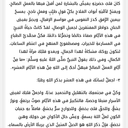
كانَ قلبُ حضرتِهِ يفيضُ بالبشارةِ لمن أقبلَ فيها بالعملِ الصالحِ،
ويفتحُ لأمَّتِهِ أبوابَ الفلاحِ بكلِّ قولٍ طيِّبٍ وفعلٍ ناجحٍ، يمسحُ
بيمينِ الرِّفقِ كدرَ النفوسِ في مواسمِ الإقبالِ، ويجبرُ بفيضِ
الحنانِ خواطرَ المفتقرينَ لجميلِ الوصالِ، لقدْ كانتْ حياةُ النبيِّ
في هذهِ الأيَّامِ صفاءً خالصًا وتضرُّعًا دائمًا، فكنْ محمَّديَّ الطباعِ
في المسارعةِ للخيراتِ، ومصطفويَّ المنهجِ في اغتنامِ الساعاتِ،
لتكونَ روحُكَ مشكاةً لهذا الجمالِ، ويغدو قلبُكَ مرآةً لهذا
الكمالِ، وفي ذلكَ يقولُ النبيُّ صلَّى اللهُ عليهِ وسلَّمَ: «ما مِنْ
أيَّامٍ العملُ الصالحُ فيهنَّ أحبُّ إلى اللهِ مِنْ هذهِ الأيَّامِ العشرِ».
٣- اجعلْ لسانَكَ في هذهِ العشرِ بذكرِ اللهِ رطبًا:
وكنْ في مجتمعِكَ بالتهليلِ والتحميدِ عذبًا، واجعلْ قلبَكَ لفيضِ
الأسرارِ منبعًا وخصبًا، فالتكبيرُ في هذهِ الأيَّامِ صوتٌ يرتفعُ، ونورٌ
يشعُّ، وللحقِّ قلبٌ يخضعُ، وللجوارحِ سرٌّ يخشعُ، فاملأْ بهِ جنباتِ
الكونِ لعلَّ اللهَ يسمعُ، وعِشْ حالَ الأكوانِ من حولِكَ وهيَ
تخضعُ، فإنَّ ذكرَ اللهِ هوَ الحبلُ المتينُ الذي يربطُ الأرضَ بالسماءِ،