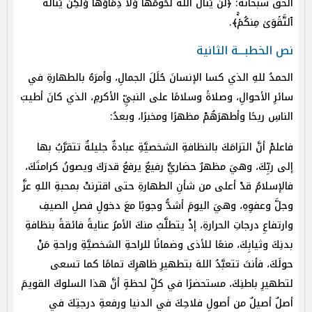
الحقُّ سبحانَهُ: ﴿لَن یَنَالَ ٱللَّهَ لُحُومُهَا وَلَا دِمَاۤؤُهَا وَلَٰكِن یَنَالُهُ
ٱلتَّقۡوَىٰ مِنكُمۡۚ﴾.
نص الخطبـــة الثانية
الحمدُ للهِ الذي كسا الإنسانَ حُلَلَ الجمالِ، وأمرَهُ بالطهارةِ في
سائرِ الأحوالِ، وصلاةً وسلامًا على النبيِّ الأكرمِ، الذي كانَ أطيبَ
الناسِ ريحًا وأطهرَهُمْ مظهرًا ومخبرًا، وبعدُ:
فاعلمْ أنَّ التزامَكَ بالنظافةِ الشخصيَّةِ عبادةٌ جليلةٌ تتقرَّبُ بها
إلى ربِّكَ، وهيَ مظهرٌ حضاريٌّ رفيعٌ يرفعُ قدرَكَ ويصونُ كرامتَكَ،
فالإسلامُ قدْ أعلى من شأنِ الطهارةِ حتى اقترنتْ بمحبةِ اللهِ عزَّ
وجلَّ وعفوِهِ، وهيَ اليومَ أشدُّ وجوبًا معَ دخولِ فصلِ الصيفِ
وارتفاعِ درجاتِ الحرارةِ، إذْ يتطلَّبُ منكَ الأمرُ عنايةً فائقةً بنظافةِ
بدنِكَ وثيابِكَ، منعًا للأذى وضمانًا للراحةِ الشخصيَّةِ وراحةِ مَنْ
حولَكَ، فأنتَ تتعبَّدُ اللهَ بتطهيرِ ظاهرِكَ تمامًا كما تسعى
لتطهيرِ باطنِكَ، مستحضرًا في كلِّ لحظةٍ أنَّ هذا السلوكَ القويمَ
أصلٌ أصيلٌ من أصولِ فلاحِكَ في الدنيا ورفعةِ درجتِكَ في