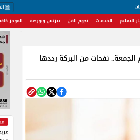
ال
ات
ار التعليم
الخدمات
نجوم الفن
بيزنس وبورصة
الموجز كافي
الجمعة.. نفحات من البركة رددها
مق
عربد
درس 