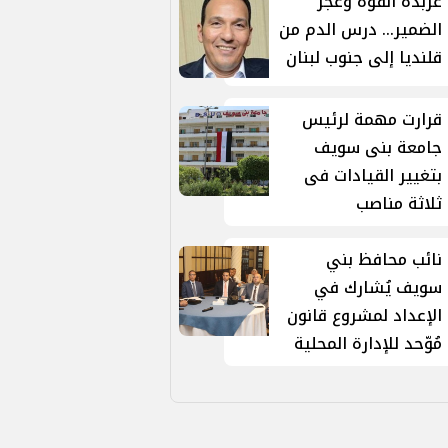
عربدة القوة وعجز
الضمير... درس الدم من
قلنديا إلى جنوب لبنان
قرارت مهمة لرئيس
جامعة بنى سويف
بتغيير القيادات فى
ثلاثة مناصب
نائب محافظ بني
سويف يُشارك في
الإعداد لمشروع قانون
مُوّحد للإدارة المحلية