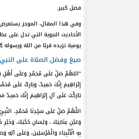
فضل كبير.
وفي هذا المقال، الموجز يستعرض 
الأحاديث النبوية التي تدل على ع
يومية تزيده قربًا من الله ورسوله 
صيغ وفضل الصلاة على النبي
"‌اللهُمَّ ‌صَلِّ ‌عَلَى ‌مُحَمَّدٍ ‌وَعَلَى ‌أَهْلِ ‌بَي
إِبْرَاهِيمَ إِنَّكَ حَمِيدٌ، وَبَارِكْ عَلَى مُحَمَّدٍ
بَارَكْتَ عَلَى آلِ إِبْرَاهِيمَ إِنَّكَ حَمِيد
اللَّهُمَّ صَلِّ عَلَى سَيِّدِنَا مُحَمَّدٍ، النَّبِيِّ 
وَعَيْنِ عِنَايَتِكَ ، وَلِسَانِ حُجَّتِكَ، وَخَيْرِ خَ
بِهِ الْأَنْبِيَاءَ وَالْمُرْسَلِينَ، وَعَلَى آلِهِ وَص