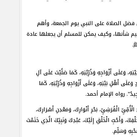
فضل الصلاة على النبي يوم الجمعة، وأهم
ظيم شأنها، وكيف يمكن للمسلم أن يجعلها عادة
ﷺ.
ْتِهِ، ‌وَعَلَى ‌أَزْوَاجِهِ وَذُرِّيَّتِهِ، كَمَا صَلَّيْتَ عَلَى آلِ
 وَعَلَى أَهْلِ بَيْتِهِ، وَعَلَى أَزْوَاجِهِ وَذُرِّيَّتِهِ، كَمَا
ٌ مَجِيدٌ". رواه الإمام أحمد.
الْأُمِّيِّ الْقُرَشِيِّ، بَحْرِ أَنْوَارِكَ، وَمَعْدِنِ أَسْرَارِكَ،
لْقِكَ، وَأَحْبِّ الْخَلْقِ إِلَيْكَ، عَبْدِكَ وَنَبِيِّكَ الَّذِي خَتَمْتَ
َحْبِهِ وَسَلِّم.