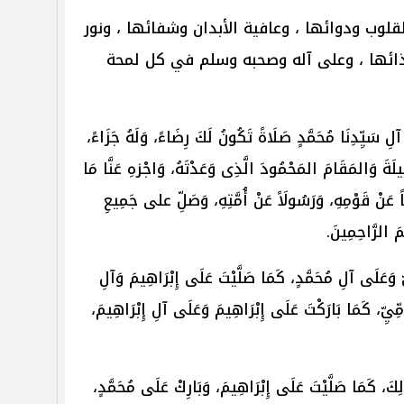
وب ودوائها ، وعافية الأبدان وشفائها ، ونور
غذائها ، وعلى آله وصحبه وسلم في كل لمحة
لِ سَيِّدِنَا مُحَمَّدٍ صَلَاةً تَكُونُ لَكَ رِضَاءً، وَلَهُ جَزَاءً،
ِيلَةَ وَالمَقَامَ المَحْمُودَ الَّذِى وَعَدْتَهُ، وَاجْزهِ عَنَّا مَا
َّاً عَنْ قَوْمِهِ، وَرَسُولَاً عَنْ أُمَّتِهِ، وَصَلِّ على جَمِيعِ
َمَ الرَّاحِمِينَ.
ِّيِّ وَعَلَى آلِ مُحَمَّدٍ، كَمَا صَلَّيْتَ عَلَى إِبْرَاهِيمَ وَآلِ
أُمِّيِّ، كَمَا بَارَكْتَ عَلَى إِبْرَاهِيمَ وَعَلَى آلِ إِبْرَاهِيمَ،
ُولِكَ، كَمَا صَلَّيْتَ عَلَى إِبْرَاهِيمَ، وَبَارِكْ عَلَى مُحَمَّدٍ،