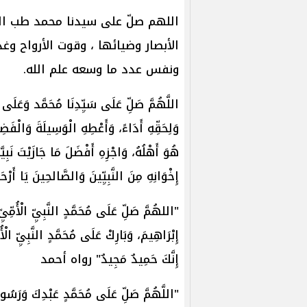
اللهم صلّ على سيدنا محمد طب القل
الأبصار وضيائها ، وقوت الأرواح و
ونفس عدد ما وسعه علم الله.
اللَّهُمَّ صَلِّ عَلَى سَيِّدِنَا مُحَمَّد وَعَلَى آ
وَلِحَقِّهِ أَدَاءً، وَأَعْطِهِ الْوَسِيلَةَ وَالْفَض
هُوَ أَهْلُهُ، وَاجْزِهِ أَفْضَلَ مَا جَازَيْتَ نَبِي
إِخْوَانِهِ مِنَ النَّبِيِّينَ وَالصَّالحِينَ يَا أَرْح
"‌اللهُمَّ ‌صَلِّ ‌عَلَى ‌مُحَمَّدٍ ‌النَّبِيِّ ‌الْأُم
إِبْرَاهِيمَ، وَبَارِكْ عَلَى مُحَمَّدٍ النَّبِيِّ الْ
إِنَّكَ حَمِيدٌ مَجِيدٌ" رواه أحمد
"اللَّهُمَّ ‌صَلِّ ‌عَلَى ‌مُحَمَّدٍ ‌عَبْدِكَ ‌وَرَس