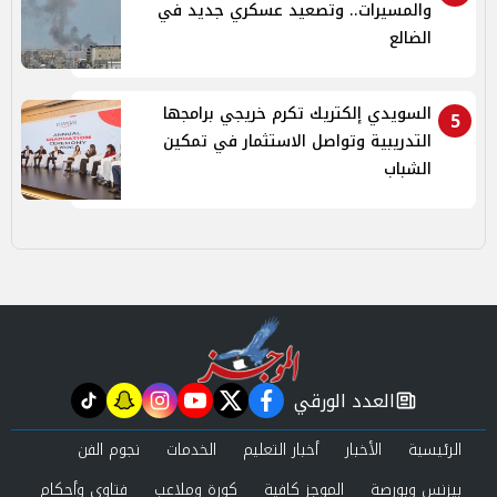
والمسيرات.. وتصعيد عسكري جديد في
الضالع
السويدي إلكتريك تكرم خريجي برامجها
5
التدريبية وتواصل الاستثمار في تمكين
الشباب
العدد الورقي
tiktok
snapchat
instagram
youtube
twitter
facebook
newspaper
الرئيسية
الأخبار
أخبار التعليم
الخدمات
نجوم الفن
بيزنس وبورصة
الموجز كافية
كورة وملاعب
فتاوى وأحكام