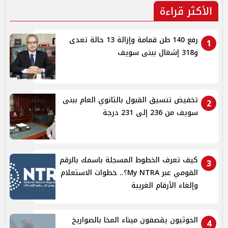
الأكثر قراءة
رفع 140 طن قمامة وإزالة 13 حالة تعدى
1
و318 إشغال ببنى سويف
تخفيض تنسيق القبول بالثانوي العام ببنى
2
سويف من 236 إلى 231 درجة
كيف تعرف الخطوط المسجلة باسمك بالرقم
3
القومي عبر My NTRA؟.. خطوات الاستعلام
وإلغاء الأرقام الغريبة
الحوثيون يقصفون ميناء المخا بالصواريخ
4