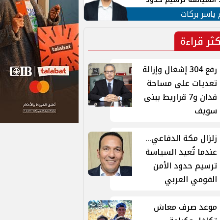
ن القومي العربي
 ياسر بركات
كثر قراءة
رفع 304 إشغال وإزالة
تعديات على مساحة
فدان و7 قراريط ببنى
سويف
زلزال مكة الدفاعي...
عندما تُعيد السياسة
ترسيم حدود الأمن
القومي العربي
موعد صرف معاش