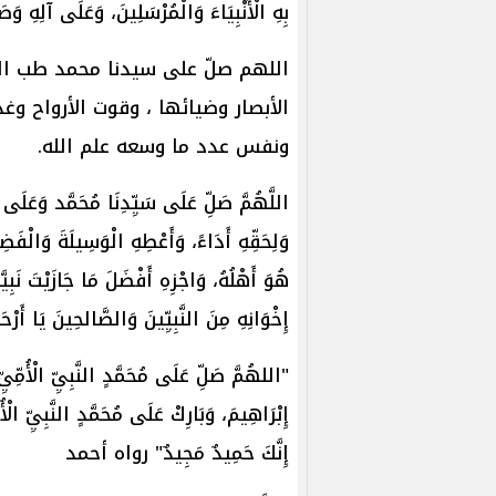
بِهِ الْأَنْبِيَاءَ وَالْمُرْسَلِينَ، وَعَلَى آلِهِ وَص
اللهم صلّ على سيدنا محمد طب القل
الأبصار وضيائها ، وقوت الأرواح و
ونفس عدد ما وسعه علم الله.
اللَّهُمَّ صَلِّ عَلَى سَيِّدِنَا مُحَمَّد وَعَلَى آ
وَلِحَقِّهِ أَدَاءً، وَأَعْطِهِ الْوَسِيلَةَ وَالْفَض
هُوَ أَهْلُهُ، وَاجْزِهِ أَفْضَلَ مَا جَازَيْتَ نَبِي
إِخْوَانِهِ مِنَ النَّبِيِّينَ وَالصَّالحِينَ يَا أَرْح
"‌اللهُمَّ ‌صَلِّ ‌عَلَى ‌مُحَمَّدٍ ‌النَّبِيِّ ‌الْأُم
إِبْرَاهِيمَ، وَبَارِكْ عَلَى مُحَمَّدٍ النَّبِيِّ الْ
إِنَّكَ حَمِيدٌ مَجِيدٌ" رواه أحمد