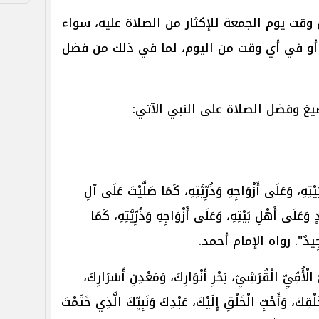
قت يوم الجمعة للإكثار من الصلاة عليه، سواء
، أو في أي وقت من اليوم، لما في ذلك من فضل
غ وفضل الصلاة على النبي الآتي:
ْتِهِ، ‌وَعَلَى ‌أَزْوَاجِهِ وَذُرِّيَّتِهِ، كَمَا صَلَّيْتَ عَلَى آلِ
 وَعَلَى أَهْلِ بَيْتِهِ، وَعَلَى أَزْوَاجِهِ وَذُرِّيَّتِهِ، كَمَا
ٌ مَجِيدٌ". رواه الإمام أحمد.
الْأُمِّيِّ الْقُرَشِيِّ، بَحْرِ أَنْوَارِكَ، وَمَعْدِنِ أَسْرَارِكَ،
لْقِكَ، وَأَحْبِّ الْخَلْقِ إِلَيْكَ، عَبْدِكَ وَنَبِيِّكَ الَّذِي خَتَمْتَ