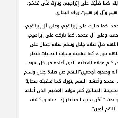
ُولِكَ، كَمَا صَلَّيْتَ عَلَى إِبْرَاهِيمَ، وَبَارِكْ عَلَى مُحَمَّدٍ،
إبراهيم وآل إبراهيم". رواه البخاري
، كما صليت على إبراهيم، وعلى آل إبراهيم،
مد، وعلى آل محمد، كما باركت على إبراهيم،
اللهم صلِّ صلاة جلال وسلم سلام جمال على
هم بنورك كما غشيته سحابة التجليات فنظر
 كلم مولاه العظيم الذى أعاذه من كل سوء..
 آله وصحبه أجمعين"اللهم صل صلاة جلال وسلم
 محمد وأغشه اللهم بنورك كما غشيته سحابة
بحقيقة الحقائق كلم مولاه العظيم الذى أعاذه
وعدت " أمَّن يجيب المضطر إذا دعاه ويكشف
اللهم آمين".