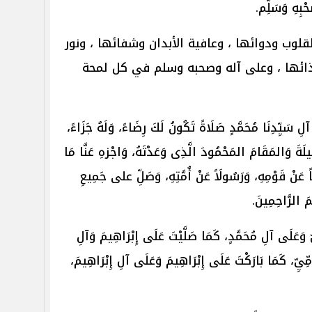
َحْبِهِ وَسَلِّم.
وب ودوائها ، وعافية الأبدان وشفائها ، ونور
غذائها ، وعلى آله وصحبه وسلم في كل لمحة
لِ سَيِّدِنَا مُحَمَّدٍ صَلَاةً تَكُونُ لَكَ رِضَاءً، وَلَهُ جَزَاءً،
ِيلَةَ وَالمَقَامَ المَحْمُودَ الَّذِى وَعَدْتَهُ، وَاجْزهِ عَنَّا مَا
َّاً عَنْ قَوْمِهِ، وَرَسُولَاً عَنْ أُمَّتِهِ، وَصَلِّ على جَمِيعِ
َمَ الرَّاحِمِينَ.
ِّيِّ وَعَلَى آلِ مُحَمَّدٍ، كَمَا صَلَّيْتَ عَلَى إِبْرَاهِيمَ وَآلِ
أُمِّيِّ، كَمَا بَارَكْتَ عَلَى إِبْرَاهِيمَ وَعَلَى آلِ إِبْرَاهِيمَ،