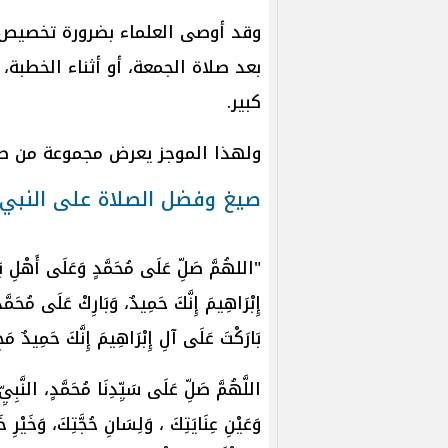
وقد أوصى العلماء بضرورة تخصيص و
بعد صلاة الجمعة، أو أثناء الخطبة
كبير.
ولهذا الموجز يعرض مجموعة من صي
صيغ وفضل الصلاة على النبي
"‌اللهُمَّ ‌صَلِّ ‌عَلَى ‌مُحَمَّدٍ ‌وَعَلَى ‌أَهْلِ ‌بَي
إِبْرَاهِيمَ إِنَّكَ حَمِيدٌ، وَبَارِكْ عَلَى مُحَمَّدٍ
بَارَكْتَ عَلَى آلِ إِبْرَاهِيمَ إِنَّكَ حَمِيد
اللَّهُمَّ صَلِّ عَلَى سَيِّدِنَا مُحَمَّدٍ، النَّبِيِّ 
وَعَيْنِ عِنَايَتِكَ ، وَلِسَانِ حُجَّتِكَ، وَخَيْرِ خَ