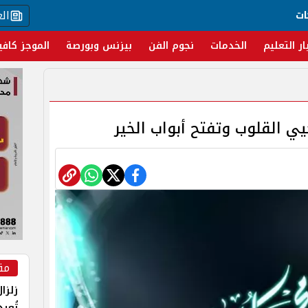
ال
ات
ار التعليم
الخدمات
نجوم الفن
بيزنس وبورصة
الموجز كافي
يي القلوب وتفتح أبواب الخير
مق
زلزا
تُعي