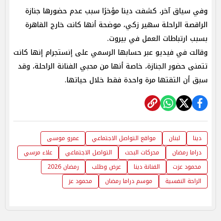
وفي سياق آخر، كشفت دينا مؤخرًا سبب عدم حضورها جنازة
الراقصة الراحلة سهير زكي، موضحة أنها كانت خارج القاهرة
بسبب ارتباطات العمل في بيروت.
وقالت في فيديو عبر حسابها الرسمي على إنستجرام إنها كانت
تتمنى حضور الجنازة، خاصة أنها من محبي الفنانة الراحلة، وقد
سبق أن التقتها مرة واحدة فقط خلال حياتها.
دينا
لبنان
مواقع التواصل الاجتماعي
عمرو موسى
دراما رمضان
محركات البحث
التواصل الاجتماعي
علاء مرسي
محمود عزت
الفنانة دينا
عرض وطلب
رمضان 2026
الراحة النفسية
موسم دراما رمضان
محمود عز