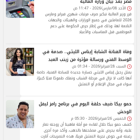
مصر بعد بيان وزارة المالية
الأحد 08/مارس/2026 - 11:47 ص
قرر وزير المالية تبكير صرف مرتبات شهري فبراير ومارس
2026 للعاملين في جميع الوزارات والهيئات والجهات
التابعة لها، وذلك في إطار حرص الحكومة على دعم
الموظفين قبل المناسبات والأعياد
وفاة الفنانة الشابة إيناس الليثي.. صدمة في
الوسط الفني ورسالة مؤثرة من زينب العبد
السبت 28/فبراير/2026 - 01:34 ص
يمثل رحيل إيناس الليثي خسارة جديدة للساحة الفنية، خاصة
أنها كانت لا تزال في مرحلة الشباب وتملك طموحًا فنيًا كبيرًا،
سواء في مجال الإعلام أو التمثيل
حمو بيكا ضيف حلقة اليوم في برنامج رامز ليفل
الوحش
الخميس 26/فبراير/2026 - 05:30 م
كشف حمو بيكا خلال لقاءه مع أبلة فاهيتا أن زوجته تغار
عليه، وأنه يحرص على مصلحتها بالذهب، وأكد مرة أخرى
رغبته في خوض تجربة التمثيل قريبًا، هذه التصريحات أثارت