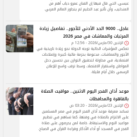
عيسى، التي قال فيها إن الفنان عمرو دياب أهم من
العندليب، وأن تأثير عبد الحليم لم يتجاوز العالم العربي.
عاجل.. 9000 الحد الأدني للأجور.. تفاصيل زيادة
المرتبات والمعاشات في مصر 2026
الإثنين 30/مارس/2026 - 12:56 م
تعكس المؤشرات الحالية توجه الدولة نحو زيادة تاريخية في
الأجور والمعاشات، مدعومة بحزمة مالية كبيرة وإصلاحات
اقتصادية، في محاولة لتحقيق التوازن بين تحسين دخل
المواطن واستقرار الاقتصاد، وسط ترقب واسع للإعلان
الرسمي خلال أيام قليلة.
موعد أذان الفجر اليوم الاثنين.. مواقيت الصلاة
بالقاهرة والمحافظات
الإثنين 23/مارس/2026 - 03:20 ص
تساعد معرفة موعد أذان الفجر اليوم في مصر المسلمين
على الالتزام بالصلاة في وقتها، كما تساهم في تنظيم
مواعيد النوم والاستيقاظ، خاصة لمن يحرصون على صلاة
الفجر في المسجد أو أداء الأذكار وقراءة القرآن في الصباح.