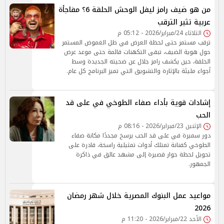
من هو ضيف رامز ليفل الوحش الحلقة 6؟ مفاجأة
عربية تثير الترقب
الثلاثاء 24/فبراير/2026 - 05:12 م
ترقب مستمر حتى لحظة العرض في ظل الغموض المستمر
حول هوية الضيف، تبقى التكهنات قائمة حتى موعد عرض
الحلقة، حين يكشف رامز جلال عن ضحيته الجديدة وسط
أجواء مليئة بالإثارة والتشويق التي تميز البرنامج كل عام.
إشادات قوية بأداء صفاء الطوخي في على قد
الحب
الإثنين 23/فبراير/2026 - 08:16 م
دور سميرة في على قد الحب يرسخ مجددًا مكانة صفاء
الطوخي كفنانة تمتلك أدوات تمثيلية راسخة، قادرة على
تحويل لحظة حوار قصيرة إلى مشهد عالق في ذاكرة
الجمهور.
مواعيد عمل البنوك المصرية خلال شهر رمضان
2026
الأحد 22/فبراير/2026 - 11:20 م