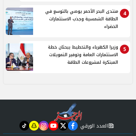
منتدى البحر الأحمر يوصي بالتوسع في
4
الطاقة الشمسية وجذب الاستثمارات
الخضراء
وزيرا الكهرباء والتخطيط يبحثان خطة
5
الاستثمارات العامة وتوفير التمويلات
المبتكرة لمشروعات الطاقة
العدد الورقي
tiktok
snapchat
instagram
youtube
twitter
facebook
newspaper