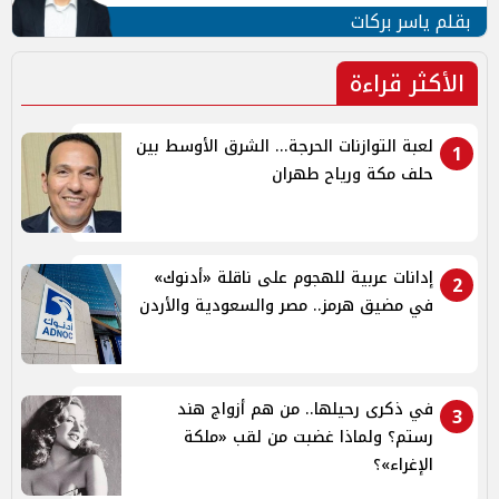
بقلم ياسر بركات
الأكثر قراءة
لعبة التوازنات الحرجة... الشرق الأوسط بين
1
حلف مكة ورياح طهران
إدانات عربية للهجوم على ناقلة «أدنوك»
2
في مضيق هرمز.. مصر والسعودية والأردن
في ذكرى رحيلها.. من هم أزواج هند
3
رستم؟ ولماذا غضبت من لقب «ملكة
الإغراء»؟