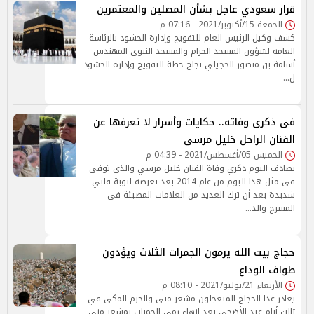
قرار سعودي عاجل بشأن المصلين والمعتمرين
الجمعة 15/أكتوبر/2021 - 07:16 م
كشف وكيل الرئيس العام للتفويج وإدارة الحشود بالرئاسة
العامة لشؤون المسجد الحرام والمسجد النبوي المهندس
أسامة بن منصور الحجيلي نجاح خطة التفويج وإدارة الحشود
ل…
فى ذكرى وفاته.. حكايات وأسرار لا تعرفها عن
الفنان الراحل خليل مرسى
الخميس 05/أغسطس/2021 - 04:39 م
يصادف اليوم ذكري وفاة الفنان خليل مرسي والذى توفى
فى مثل هذا اليوم من عام 2014 بعد تعرضه لنوبة قلبي
شديدة بعد أن ترك العديد من العلامات المضيئة فى
المسرح والد…
حجاج بيت الله يرمون الجمرات الثلاث ويؤدون
طواف الوداع
الأربعاء 21/يوليو/2021 - 08:10 م
يغادر غدا الحجاج المتعجلون مشعر منى والحرم المكى في
ثالث أيام عيد الأضحى بعد إنهاء رمى الجمرات بمشعر منى