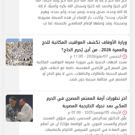
أكبر الله أكبر لا إله إلا الله، الله أكبر الله أكبر ولله الحمد، الله
أكبر كبيرًا والحمد لله كثيرًا وسبحان الله بكرة وأصيلًا، لا إله
إلا الله وحده، صدق وعده، ونصر عبده، وأعز جنده، وهزم
الأحزاب وحده”. وأكدت دار الإفتاء أن هذه الصيغة مشروعة
وصحيحة، وقد وصفها الإمام الشافعي بالحسنة، لما تت
وزارة الأوقاف تكشف المواقيت المكانية للحج
والعمرة 2026.. من أين يُحرم الحاج؟
الخميس 07/مايو/2026 - 11:00 م
تشدد الجهات الدينية على ضرورة معرفة المواقيت المكانية
قبل السفر إلى الأراضي المقدسة، خاصة مع اختلاف طرق
السفر الحديثة بالطائرات والحافلات، حتى لا يقع الحاج أو
المعتمر في مخالفة شرعية دون قصد.
آخر تطورات أزمة المعتمر المصري في الحرم
المكي بعد تحرك الخارجية المصرية
الأربعاء 05/نوفمبر/2025 - 01:00 م
علّق الدكتور عبدالرحمن السديس، رئيس شؤون المسجد
الحرام والمسجد النبوي، على الواقعة مؤكدًا أن من أعظم
صور العبادة في الحرمين الشريفين الالتزام بالتعليمات