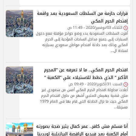
قرارات حازمة من السلطات السعودية بعد واقعة
إقتحام الحرم المكي
الثلاثاء 03/نوفمبر/2020 - 11:49 ص
أقرت السلطات السعودية بدء وضع حواجز مؤقتة تمنع دخول
السيارات إلى جميع مداخل الساحات المؤدية إلى الحرم
المكي وذلك بعد حادثة اقتحام مواطن سعودي بسيارته
لساحة ال…
اقتحام الحرم المكي.. ما لا تعرفه عن ”المجرم
الأكبر ” الذي خطط للاستيلاء علي ”الكعبة ”
السبت 31/أكتوبر/2020 - 09:49 ص
أعادت محاولة اقتحام الحرم المكي أمس من سعودي غير
متزن قضية جهيمان العتبي أشهر من حاول اقتحام الحرم
المكي حيث ما تزال الحادثة التي قام بها في العام 1979
مسربلة…
أنا مسلم مش كافر.. عمر كمال يثير ضجة بصورته
أمام الكعبة بعد فيديو الراقصة البرازيلية لوردينا