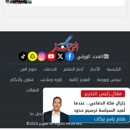
العدد الورقي
tiktok
snapchat
instagram
youtube
twitter
facebook
newspaper
الرئيسية
الأخبار
أخبار التعليم
الخدمات
نجوم الفن
بيزنس وبورصة
الموجز كافية
كورة وملاعب
فتاوى وأحكام
صحة وجمال
عرب وعالم
حوادث ومحاكم
المقالات
مقال رئيس التحرير
inst
العدد الورقي
زلزال مكة الدفاعي... عندما
تُعيد السياسة ترسيم حدود
من نحن
سياسة الخصوصية
اتصل بنا
الأمن القومي العربي
بقلم ياسر بركات
©2024 الموجز All Rights Reserved.