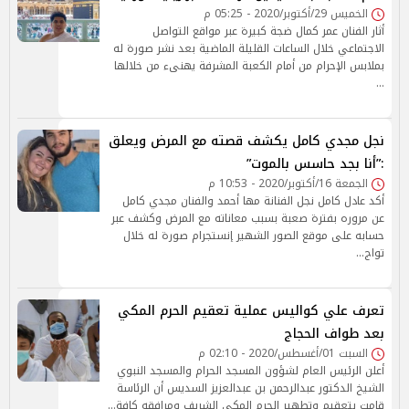
الخميس 29/أكتوبر/2020 - 05:25 م
أثار الفنان عمر كمال ضجة كبيرة عبر مواقع التواصل
الاجتماعي خلال الساعات القليلة الماضية بعد نشر صورة له
بملابس الإحرام من أمام الكعبة المشرفة يهنىء من خلالها
…
نجل مجدي كامل يكشف قصته مع المرض ويعلق
:”أنا بجد حاسس بالموت”
الجمعة 16/أكتوبر/2020 - 10:53 م
أكد عادل كامل نجل الفنانة مها أحمد والفنان مجدي كامل
عن مروره بفترة صعبة بسبب معاناته مع المرض وكشف عبر
حسابه على موقع الصور الشهير إنستجرام صورة له خلال
تواج…
تعرف علي كواليس عملية تعقيم الحرم المكي
بعد طواف الحجاج
السبت 01/أغسطس/2020 - 02:10 م
أعلن الرئيس العام لشؤون المسجد الحرام والمسجد النبوي
الشيخ الدكتور عبدالرحمن بن عبدالعزيز السديس أن الرئاسة
قامت بتعقيم وتطهير الحرم المكي الشريف ومرافقه كافة…