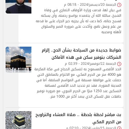
الجمعة 20/ديسمبر/2024 - 08:18 م
في بيان لها، قدمت وزارة الأوقاف التعازي في وفاة
الشيخ، سائلة الله أن يتغمده بواسع رحمته، وأن يسكنه
فسيح جناته، كما دعت له بأن يجزيه خير الجزاء على ما قدمه
من علم وعمل نافع، وأكدت على ضرورة الصبر والسلوان
لأهله ومحبيه
ضوابط جديدة من السياحة بشأن الحج.. إلزام
الشركات بتوفير سكن في هذه الأماكن
الجمعة 22/نوفمبر/2024 - 02:39 م
الحد الأقصى المسموح به لتسكين الحجاج في مكة المكرمة
هو 4000 متر من الحرم المكي، مع الالتزام بالمناطق التي
حصلت على موافقة مسبقة في المواسم السابقة، أما في
المدينة المنورة، فقد تم تحديد الحد الأقصى لمسافة
التسكين عند 1250 مترًا من الحرم النبوي، مع ضرورة توفير
حافلات نقل للسكن الذي يبعد أكثر من 1000 متر.
بث مباشر لحظة بلحظة .. صلاة العشاء والتراويح
من الحرم المكي
الجمعة 15/مارس/2024 - 07:10 م