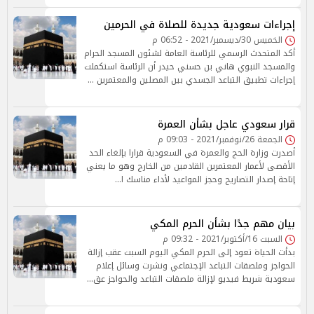
إجراءات سعودية جديدة للصلاة في الحرمين
الخميس 30/ديسمبر/2021 - 06:52 م
أكد المتحدث الرسمي للرئاسة العامة لشئون المسجد الحرام
والمسجد النبوي هاني بن حسني حيدر أن الرئاسة استكملت
إجراءات تطبيق التباعد الجسدي بين المصلين والمعتمرين …
قرار سعودي عاجل بشأن العمرة
الجمعة 26/نوفمبر/2021 - 09:03 م
أصدرت وزارة الحج والعمرة في السعودية قرارا بإلغاء الحد
الأقصى لأعمار المعتمرين القادمين من الخارج وهو ما يعني
إتاحة إصدار التصاريح وحجز المواعيد لأداء مناسك ا…
بيان مهم جدًا بشأن الحرم المكي
السبت 16/أكتوبر/2021 - 09:32 م
بدأت الحياة تعود إلى الحرم المكي اليوم السبت عقب إزالة
الحواجز وملصقات التباعد الإجتماعي ونشرت وسائل إعلام
سعودية شريط فيديو لإزالة ملصقات التباعد والحواجز عق…