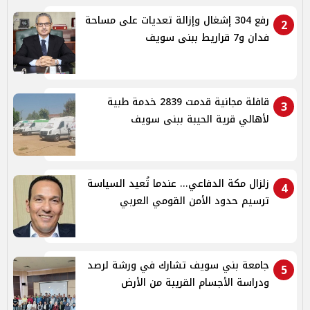
رفع 304 إشغال وإزالة تعديات على مساحة
2
فدان و7 قراريط ببنى سويف
قافلة مجانية قدمت 2839 خدمة طبية
3
لأهالي قرية الحيبة ببنى سويف
زلزال مكة الدفاعي... عندما تُعيد السياسة
4
ترسيم حدود الأمن القومي العربي
جامعة بني سويف تشارك في ورشة لرصد
5
ودراسة الأجسام القريبة من الأرض