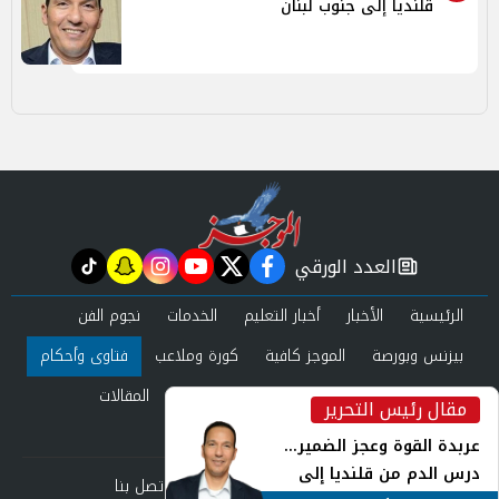
قلنديا إلى جنوب لبنان
العدد الورقي
tiktok
snapchat
instagram
youtube
twitter
facebook
newspaper
الرئيسية
الأخبار
أخبار التعليم
الخدمات
نجوم الفن
بيزنس وبورصة
الموجز كافية
كورة وملاعب
فتاوى وأحكام
صحة وجمال
عرب وعالم
حوادث ومحاكم
المقالات
مقال رئيس التحرير
inst
العدد الورقي
عربدة القوة وعجز الضمير...
درس الدم من قلنديا إلى
من نحن
سياسة الخصوصية
اتصل بنا