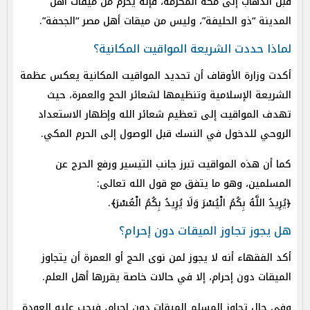
قبل الذهاب إلى مكة المكرمة، فإنه يُحرم من ميقات أهل
المدينة “ذو الحليفة”، وليس من ميقات أهل مصر “الجحفة”.
لماذا حددت الشريعة المواقيت المكانية؟
أكدت وزارة الأوقاف أن تحديد المواقيت المكانية يعكس عظمة
الشريعة الإسلامية وتنظيمها لشعائر الحج والعمرة، حيث
تهدف المواقيت إلى تعظيم شعائر الله وإظهار الاستعداد
الروحي للدخول في النسك قبل الوصول إلى الحرم المكي.
كما أن هذه المواقيت تبرز جانب التيسير ورفع الحرج عن
المسلمين، وهو ما يتفق مع قول الله تعالى:
﴿يُرِيدُ اللَّهُ بِكُمُ الْيُسْرَ وَلَا يُرِيدُ بِكُمُ الْعُسْرَ﴾.
هل يجوز تجاوز الميقات دون إحرام؟
أكد الفقهاء أنه لا يجوز لمن نوى الحج أو العمرة أن يتجاوز
الميقات دون إحرام، إلا في حالات خاصة يقررها أهل العلم.
وفي حال تجاوز المسلم الميقات دون إحرام، فيجب عليه العودة