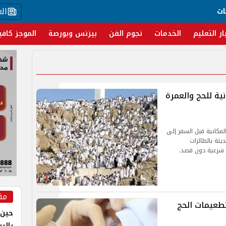
ال
ات
ار التعليم
الخدمات
نجوم الفن
بيزنس وبورصة
الموجز كافي
ية للحج والعمرة
مكانية قبل السفر إلى
ثة بالطائرات
ة شرعية دون قصد.
مق
طعيمات الحج
حين 
بالر