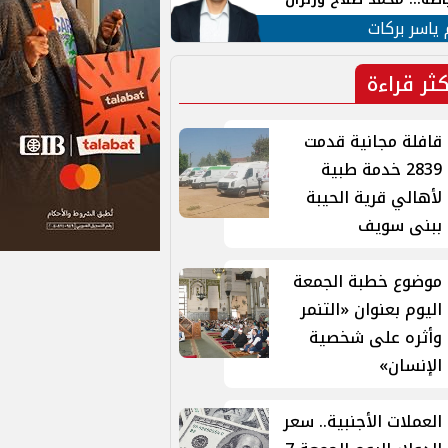
ية في الشارع التركي
 ياسر بركات
كثر قراءة
قافلة مجانية قدمت
2839 خدمة طبية
لأهالي قرية الحيبة
ببنى سويف
موضوع خطبة الجمعة
اليوم بعنوان «التنمر
وأثره على شخصية
الإنسان»
العملات الأجنبية.. سعر