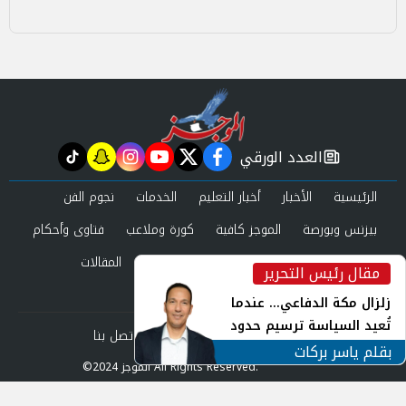
العدد الورقي
tiktok
snapchat
instagram
youtube
twitter
facebook
newspaper
الرئيسية
الأخبار
أخبار التعليم
الخدمات
نجوم الفن
بيزنس وبورصة
الموجز كافية
كورة وملاعب
فتاوى وأحكام
صحة وجمال
عرب وعالم
حوادث ومحاكم
المقالات
مقال رئيس التحرير
inst
العدد الورقي
زلزال مكة الدفاعي... عندما
تُعيد السياسة ترسيم حدود
من نحن
سياسة الخصوصية
اتصل بنا
الأمن القومي العربي
بقلم ياسر بركات
©2024 الموجز All Rights Reserved.
Powered by