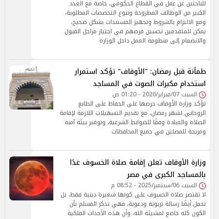
للباحثين عن عمل في القطاع الحكومي، خاصة مع العدد
الكبير من الوظائف المطروحة وتنوع التخصصات المطلوبة،
ومع الالتزام بالشروط وتجهيز المستندات بشكل صحيح،
يمكن للمتقدمين تحسين فرصهم في اجتياز مراحل القبول
والانضمام إلى منظومة العمل داخل الوزارة
طمأنة قبل رمضان: "الأوقاف" تؤكد استمرار
استخدام مكبرات الصوت في المساجد
السبت 07/فبراير/2026 - 01:20 ص
تؤكد وزارة الأوقاف حرصها على الحفاظ على الطابع
الروحاني لشهر رمضان، مع تقديم التسهيلات اللازمة لإقامة
الصلاة والعبادة وفقًا للضوابط الشرعية، وتوفير بيئة آمنة
ومريحة للمصلين في جميع المحافظات
وزارة الأوقاف تعلن إقامة صلاة الخسوف غدًا
بالمساجد الكبرى في مصر
السبت 06/سبتمبر/2025 - 08:52 م
لا تقتصر صلاة الخسوف على كونها شعيرة دينية فقط، بل
تحمل أيضًا رسالة تربوية ودعوية، فهي تذكر المسلم بأن
الكون كله خاضع لمشيئة الله، وأن هذه الأحداث الفلكية