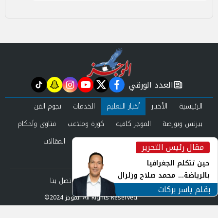
العدد الورقي
tiktok
snapchat
instagram
youtube
twitter
facebook
newspaper
الرئيسية
الأخبار
أخبار التعليم
الخدمات
نجوم الفن
بيزنس وبورصة
الموجز كافية
كورة وملاعب
فتاوى وأحكام
صحة وجمال
عرب وعالم
حوادث ومحاكم
المقالات
مقال رئيس التحرير
inst
العدد الورقي
حين تتكلم الجغرافيا
بالرياضة... محمد صلاح وزلزال
من نحن
سياسة الخصوصية
اتصل بنا
الهوية في الشارع التركي
بقلم ياسر بركات
©2024 الموجز All Rights Reserved.
Powered by