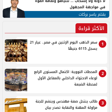
لا دولة ولا إنسحاب ... نتنياهو وثقافة القوة
في مواجهة المجهول
بقلم ياسر بركات
الأكثر قراءة
سعر الذهب اليوم الإثنين في مصر.. عيار 21
1
يسجل 6115 جنيهًا
المحطات النووية: اكتمال المستوى الرابع
2
لوعاء الاحتواء الداخلي بالمفاعل الأول
لمحطة الضبعة
طالب ينتحل صفة مهندس وينضم للجنة
3
مزاولة المهنة والنقابة تصدر بيان