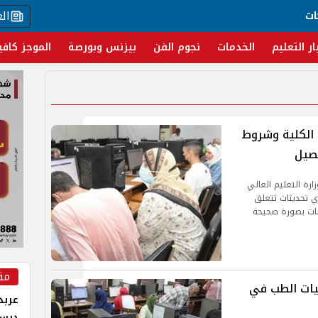
ال
ات
ار التعليم
الخدمات
نجوم الفن
بيزنس وبورصة
الموجز كافي
واعد تحديد الكلية وشروط
فصيل
زارة التعليم العالي
أي تحديثات تتعلق
مان تسجيل الرغبات بصورة صحيحة
مق
مصروفات كليات الطب في
عربد
درس 