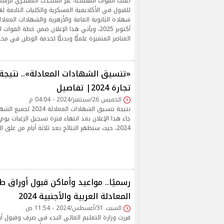
أعلنت القوات المسلحة، عبر المتحدث العسكري الرسم
للقبول في الأكاديمية العسكرية والكليات التابعة ل
شهادة الثانوية العامة والأزهرية والشهادات المعاد
أكتوبر 2025، ويأتي هذا الإعلان ضمن خطة الق
العناصر المتميزة علميًّا وبدنيًّا لخدمة الوطن في م
«تنسيق الشهادات المعادلة».. نتيجة 
تجارة 2024| تفاصيل
الخميس 26/سبتمبر/2024 - 04:04 م
نتيجة تنسيق الشهادات المع
2024، حيث ستظهر النتائج بعد ثلاثة أيام من غلق التسجيل
رسميًا.. مواعيد وأماكن قبول أوراق 
المعادلة العربية والأجنبية 2024
السبت 31/أغسطس/2024 - 11:54 ص
قررت وزارة التعليم العالي البدء في صرف وقبول أو