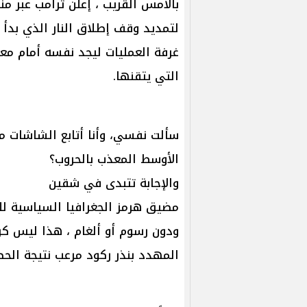
بالأمس القريب ، إعلن ترامب عبر م
لتمديد وقف إطلاق النار الذي بدأ 
غرفة العمليات ليجد نفسه أمام معض
التي يتقنها.
سألت نفسي، وأنا أتابع الشاشات ما
الأوسط المعذب بالحروب؟
والإجابة تتبدى في شقين
مضيق هرمز الجغرافيا السياسية للممر
ودون رسوم أو ألغام ، هذا ليس كرمً
المهدد بنذر ركود مرعب نتيجة الحص