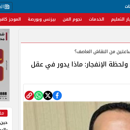
ال
ات
ار التعليم
الخدمات
نجوم الفن
بيزنس وبورصة
الموجز كافي
ساعتين من النقاش العاصف؟
لحظة الإنفجار: ماذا يدور في عقل
مق
حين 
بالر