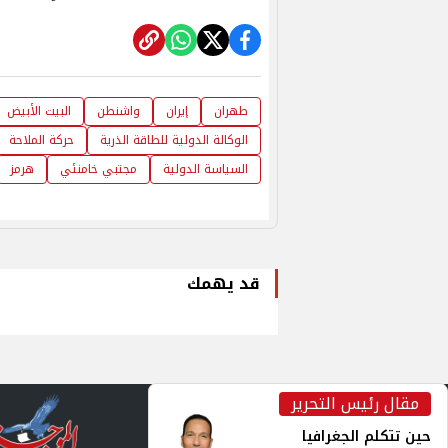
طهران
إيران
واشنطن
البيت الأبيض
الوكالة الدولية للطاقة الذرية
حركة الملاحة
السياسة الدولية
مجتبي خامنئي
هرمز
قد يهمك
مقال رئيس التحرير
inst
حين تتكلم الجغرافيا