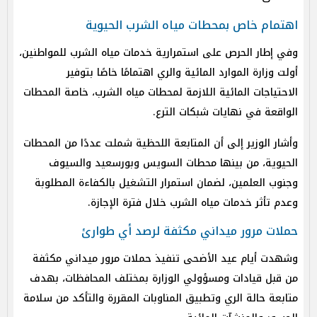
اهتمام خاص بمحطات مياه الشرب الحيوية
وفي إطار الحرص على استمرارية خدمات مياه الشرب للمواطنين،
أولت وزارة الموارد المائية والري اهتمامًا خاصًا بتوفير
الاحتياجات المائية اللازمة لمحطات مياه الشرب، خاصة المحطات
الواقعة في نهايات شبكات الترع.
وأشار الوزير إلى أن المتابعة اللحظية شملت عددًا من المحطات
الحيوية، من بينها محطات السويس وبورسعيد والسيوف
وجنوب العلمين، لضمان استمرار التشغيل بالكفاءة المطلوبة
وعدم تأثر خدمات مياه الشرب خلال فترة الإجازة.
حملات مرور ميداني مكثفة لرصد أي طوارئ
وشهدت أيام عيد الأضحى تنفيذ حملات مرور ميداني مكثفة
من قبل قيادات ومسؤولي الوزارة بمختلف المحافظات، بهدف
متابعة حالة الري وتطبيق المناوبات المقررة والتأكد من سلامة