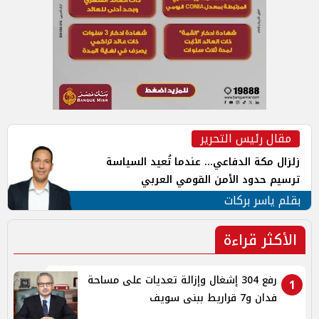
مقال رئيس التحرير
زلزال مكة الدفاعي... عندما تُعيد السياسة
ترسيم حدود الأمن القومي العربي
بقلم ياسر بركات
الأكثر قراءة
رفع 304 إشغال وإزالة تعديات على مساحة
1
فدان و7 قراريط ببنى سويف