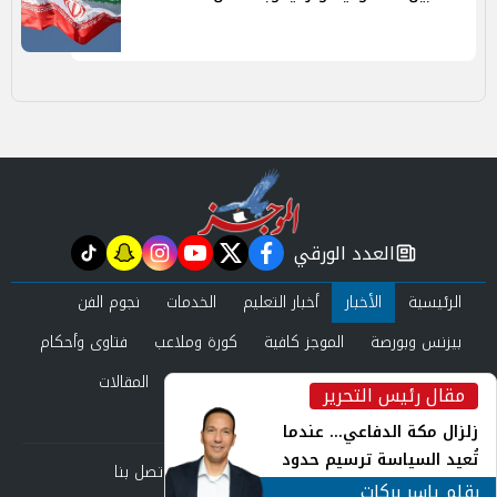
العدد الورقي
tiktok
snapchat
instagram
youtube
twitter
facebook
newspaper
الرئيسية
الأخبار
أخبار التعليم
الخدمات
نجوم الفن
بيزنس وبورصة
الموجز كافية
كورة وملاعب
فتاوى وأحكام
صحة وجمال
عرب وعالم
حوادث ومحاكم
المقالات
مقال رئيس التحرير
inst
العدد الورقي
زلزال مكة الدفاعي... عندما
تُعيد السياسة ترسيم حدود
من نحن
سياسة الخصوصية
اتصل بنا
الأمن القومي العربي
بقلم ياسر بركات