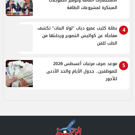
الاستثمارات العامة وتوفير التمويلات
المبتكرة لمشروعات الطاقة
بطلة كليب عمرو دياب "لولا البنات" تكشف
4
مفاجأة عن كواليس التصوير ورحلتها من
الطب للفن
موعد صرف مرتبات أغسطس 2026
5
للموظفين.. جدول الأيام والحد الأدنى
للأجور