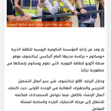
جانب من جولة داخل محطة أكويو للطاقة النووية
زار وفد من إدارة المؤسسة الحكومية الروسية للطاقة الذرية
»روساتوم « برئاسة مديرها العام أليكسي ليخاتشوف موقع
محطة أكويو للطاقة النووية، التي تقوم روساتوم بإنشائها في
جمهورية تركيا.
وخلال الزيارة، اطّلع ليخاتشوف على سير أعمال التشغيل
التجريبي والتجهيزات النهائية في الوحدة الأولى، حيث اكتملت
أعمال الإنشاء بالكامل، فيما تتواصل الاستعدادات المكثفة
للانتقال إلى مرحلة الاختبارات الباردة والساخنة لمنشأة
المفاعل.