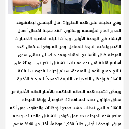
وفي تعليقه على هذه التطورات، قال أليكسي ليخاتشوف،
المدير العام لمؤسسة روساتوم: "لقد سجلنا اكتمال أعمال
الإنشاء في الوحدة الأولى، وبدأت الليلة الماضية الاختبارات
الهيدروليكية الباردة للمفاعل، ومن المتوقع استكمال هذه
المرحلة خلال الأسابيع المقبلة،وبعد ذلك، لن يتبقى سوى
أسابيع قليلة قبل بدء عمليات التشغيل التجريبي، وبناءً على
نتائج جميع الأعمال المنفذة، سيتم إجراء الفحوصات الفنية
النهائية وإدخال التعديلات اللازمة تمهيداً للمرحلة الأخيرة.
ويمكن تشبيه هذه اللحظة الملهمة بالأمتار المائة الأخيرة من
سباق ماراثون يمتد لمسافة 42 كيلومتراً، وإنها المرحلة
النهائية التي تتطلب حشد جميع الإمكانات والجهود. ومن أهم
عناصر هذه المرحلة بدء عمل كوادر التشغيل والصيانة. ويضم
فريق الوحدة الأولى حالياً 1,930 موظفاً، أكثر من 40% منهم