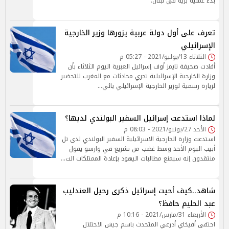
بدء عملية برية في لبنان.
تعرف على أول دولة عربية يزورها وزير الخارجية
الإسرائيلي
الثلاثاء 13/يوليو/2021 - 05:27 م
أفادت صحيفة تايمز أوف إسرائيل العبرية اليوم الثلاثاء بأن
وزارة الخارجية الإسرائيلية تجري محادثات مع المغرب للتحضير
لزيارة رسمية لوزير الخارجية الإسرائيلي يائي…
لماذا استدعت إسرائيل السفير البولندي لديها؟
الأحد 27/يونيو/2021 - 08:03 م
استدعت وزارة الخارجية الاسرائيلية السفير البولندي لدى تل
أبيب اليوم الأحد وسط غضب من تشريع في وارسو يقول
منتقدون إنه سيمنع مطالبات اليهود بإعادة الممتلكات الت…
شاهد..كيف أحيت إسرائيل ذكرى رحيل العندليب
عبد الحليم حافظ؟
الأربعاء 31/مارس/2021 - 10:16 م
احتفى أفيخاي أدرعي المتحدث باسم جيش الاحتلال