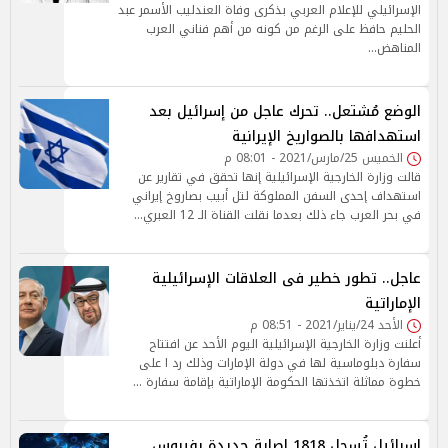
الإسرائيلي للإعلام العربي بذكرى وفاة العندليب الأسمر عبد
الحليم حافظ على الرغم من كونه من أهم فناني العرب
المناهض…
الوضع مُشتعل.. تحرك عاجل من إسرائيل بعد
استهدافها بالصواريخ الإيرانية
الخميس 25/مارس/2021 - 08:01 م
قالت وزارة الخارجية الإسرائيلية إنها تحقق في تقارير عن
استهداف إحدى السفن المملوكة لتل أبيب بصاروخ إيراني
في بحر العرب جاء ذلك بعدما نقلت القناة الـ 12 العبري…
عاجل.. تطور خطير فى العلاقات الإسرائيلية
الإماراتية
الأحد 24/يناير/2021 - 08:51 م
أعلنت وزارة الخارجية الإسرائيلية اليوم الأحد عن افتتاح
سفارة دبلوماسية لها في دولة الإمارات وذلك رد ا على
خطوة مماثلة اتخذتها الحكومة الإماراتية بإقامة سفارة …
إسرائيل تُسجل 1818 إصابة جديدة بفيروس