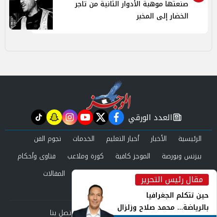
صنعتها موهبة الأدوار الثانية من تاجر
الخضار إلى المخبر
العدد الورقي
tiktok
snapchat
instagram
youtube
twitter
facebook
newspaper
الرئيسية
الأخبار
أخبار التعليم
الخدمات
نجوم الفن
بيزنس وبورصة
الموجز كافية
كورة وملاعب
فتاوى وأحكام
صحة وجمال
عرب وعالم
حوادث ومحاكم
المقالات
مقال رئيس التحرير
inst
العدد الورقي
حين تتكلم الجغرافيا
بالرياضة... محمد صلاح وزلزال
من نحن
سياسة الخصوصية
اتصل بنا