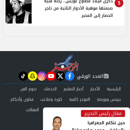
ذكرى ميلاد مطاوع عويس.. رحلة فنية
5
صنعتها موهبة الأدوار الثانية من تاجر
الخضار إلى المخبر
العدد الورقي
tiktok
snapchat
instagram
youtube
twitter
facebook
newspaper
الرئيسية
الأخبار
أخبار التعليم
الخدمات
نجوم الفن
بيزنس وبورصة
الموجز كافية
كورة وملاعب
فتاوى وأحكام
صحة وجمال
عرب وعالم
حوادث ومحاكم
المقالات
مقال رئيس التحرير
inst
العدد الورقي
حين تتكلم الجغرافيا