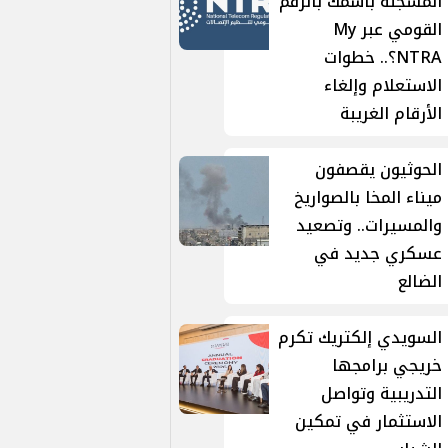
المسجلة باسمك بالرقم
القومي عبر My
NTRA؟.. خطوات
الاستعلام وإلغاء
الأرقام الغريبة
الحوثيون يقصفون
ميناء المخا بالصواريخ
والمسيرات.. وتصعيد
عسكري جديد في
الضالع
السويدي إلكتريك تكرم
خريجي برامجها
التدريبية وتواصل
الاستثمار في تمكين