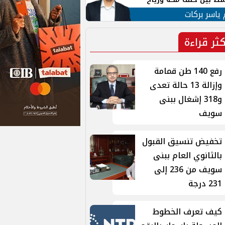
ان
 ياسر بركات
كثر قراءة
رفع 140 طن قمامة
وإزالة 13 حالة تعدى
و318 إشغال ببنى
سويف
تخفيض تنسيق القبول
بالثانوي العام ببنى
سويف من 236 إلى
231 درجة
كيف تعرف الخطوط