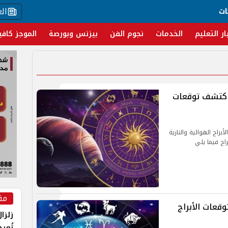
ال
ات
ار التعليم
الخدمات
نجوم الفن
بيزنس وبورصة
الموجز كافي
 اكتشف توقعات
براج الهوائية والنارية
راج فيما يلي
مق
وقعات الأبراج
زلزا
تُعي