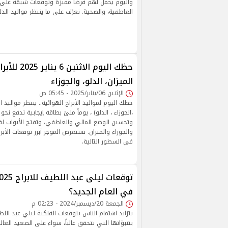
واليوم يحمل لهم فرصًا مميزة وتوقعات شيقة على 
العاطفية، والصحية. تعرّف على ما ينتظر مواليد الدلو،
حظك اليوم الاثني
الميزان، الدلو، والجوزاء
الإثنين 06/يناير/2025 - 05:45 ص
حظك اليوم لمواليد الأبراج الهوائية.. ينتظر مواليد الا
،الجوزاء ، الدلو) ، يوماً ملئ بطاقة إيجابية تدفع نح
وتحسين الوضع المالي والعاطفي، وتفتح الأبواب لف
والجوزاء والميزان. تستعرض الموجز أبرز توقعات الأبرا
في السطور التالية.
في العام الجديد؟
الجمعة 20/ديسمبر/2024 - 02:23 م
يتزايد اهتمام الناس بتوقعات الفلكية ليلي عبد الل
بتنبؤاتها التي تتحقق غالباً، سواء على الصعيد العا