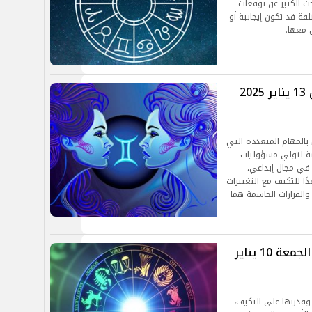
ث الكثير عن توقعات
ة قد تكون إيجابية أو
 معها.
حظك حسب برجك.. حظك اليوم الأثنين 13 يناير 2025
 بالمهام المتعددة التي
صة لتولي مسؤوليات
ل في مجال إبداعي،
ا للتكيف مع التغييرات
والقرارات الحاسمة هما
بانتظارك مفاجآت مثيرة.. حظك اليوم الجمعة 10 يناير
يد وقدرتها على التكيف،