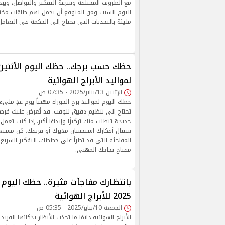
مع الظروف المختلفة وسرعة التفكير والتواصل، ويبح
اليوم السبت ومن المتوقع أن يحمل لهم طاقات مختلف
مليئة بالتحديات التي تحتاج إلى الحكمة في التعامل
لمواليد الأبراج الهوائية
الإثنين 13/يناير/2025 - 07:35 ص
حظك اليوم لمواليد برج الجوزاء مهنياً يوم غدٍ مليء
تحتاج إلى تنظيم دقيق للوقت. قد تُعرض عليك فر
جديدة تتطلب منك تركيزًا وإبداعًا أكبر. إذا كنت تعم
ستنال أفكارك استحسان مديرك أو فريقك. كن مستعدً
المفاجئة التي قد تطرأ على خططك. التفكير السريع 
مفتاح نجاحك المهني.
2025 للأبراج الهوائية
الجمعة 10/يناير/2025 - 05:35 ص
الأبراج الهوائية دائمًا ما تجذب الأنظار بذكائها الفر