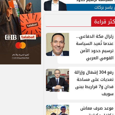
ن القومي العربي
 ياسر بركات
كثر قراءة
زلزال مكة الدفاعي...
عندما تُعيد السياسة
ترسيم حدود الأمن
القومي العربي
رفع 304 إشغال وإزالة
تعديات على مساحة
فدان و7 قراريط ببنى
سويف
موعد صرف معاش