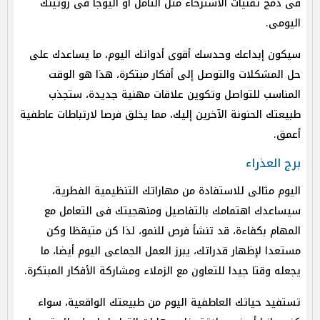
فى دمج تقنيات الاسترخاء مثل التأمل أو اليوجا فى روتينك
اليومى.
سيكون إبداعك وحدسك أقوى أدواتك اليوم، ما يساعدك على
حل المشكلات والتوصل إلى أفكار مبتكرة، هذا هو الوقت
المناسب للتواصل وتكوين علاقات مهنية جديدة، ستجذب
طبيعتك الحنونة الآخرين إليك، مما يخلق فرصا لارتباطات عاطفية
أعمق.
برج العذراء
اليوم مثالى للاستفادة من مهاراتك التنظيمية الفطرية،
سيساعدك اهتمامك بالتفاصيل ومنهجيتك فى التعامل مع
المهام بكفاءة، قد تنشأ فرص للنمو، لذا كن متيقظا وكن
مستعدا لإظهار قدراتك، يبرز العمل الجماعى اليوم أيضا، ما
يجعله وقتا جيدا للتعاون مع الزملاء ومشاركة الأفكار المبتكرة.
تستفيد حياتك العاطفية اليوم من طبيعتك الواقعية، سواء