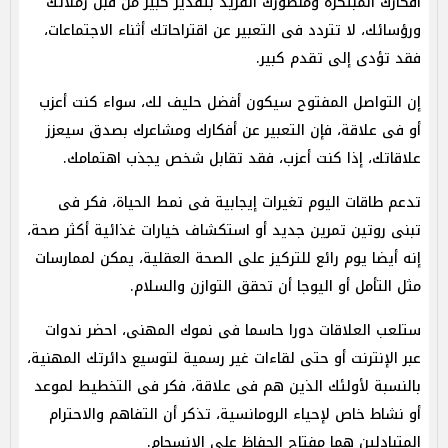
أفكارك المبتكرة ومنظورك الفريد بتقدير كبير من قبل زملائك
ورؤسائك، لا تتردد فى التعبير عن اقتراحاتك أثناء الاجتماعات،
فقد تؤدى إلى تقدم كبير.
إن التواصل المفتوح سيكون أفضل حليف لك، سواء كنت أعزب
أو فى علاقة، فإن التعبير عن أفكارك ومشاعرك بصدق سيعزز
علاقاتك، إذا كنت أعزب، فقد تقابل شخص يجذب اهتمامك.
تدعم طاقات اليوم تغيرات إيجابية فى نمط الحياة، فكر فى
تبنى روتين تمرين جديد أو استكشاف خيارات غذائية أكثر صحة،
إنه أيضا يوم رائع للتركيز على الصحة العقلية، يمكن لممارسات
مثل التأمل أو اليوجا أن تحقق التوازن والسلام.
ستلعب العلاقات دورا حاسما فى نموك المهنى، احضر ندوات
عبر الإنترنت أو حتى لقاءات غير رسمية لتوسيع دائرتك المهنية،
بالنسبة لأولئك الذين هم فى علاقة، فكر فى التخطيط لموعد
أو نشاط خاص لإحياء الرومانسية، تذكر أن التفاهم والاحترام
المتبادلين هما مفتاح الحفاظ على الانسجام.