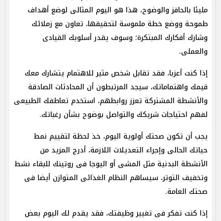
مليئا بالحافز والوضوح، هذا هو اليوم المثالى لوضع أهداف
طموحة ووضع خطة ملموسة لتحقيقها، تعاون مع زملائك
وشارك أفكارك المبتكرة؛ وسوف يقدر أسلوبك القيادى
والعملى.
إذا كنت أعزبا، فقد تقابل شخص مثير للاهتمام يتشارك معك
قيمك واهتماماتك، سيجد المرتبطون أن المحادثات الصادقة
والأنشطة المشتركة تعزز روابطهم، استخدم تعاطفك الطبيعى
لفهم احتياجات شريكك والتواصل بوضوح بشأن رغباتك.
يجب أن تكون صحتك أولوية اليوم، خذ لحظة لتقييم نمط
حياتك الحالى وإجراء التعديلات اللازمة، أدرج المزيد من
الأنشطة البدنية مثل المشى أو اليوجا فى روتينك للبقاء نشط
وتخفيف التوتر، سيساهم النظام الغذائى المتوازن أيضا فى
صحتك العامة.
إذا كنت تفكر فى تغيير وظيفتك، فقد يقدم لك اليوم بعض