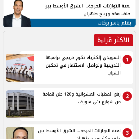
لعبة التوازنات الحرجة... الشرق الأوسط بين
حلف مكة ورياح طهران
بقلم ياسر بركات
الأكثر قراءة
السويدي إلكتريك تكرم خريجي برامجها
1
التدريبية وتواصل الاستثمار في تمكين
الشباب
رفع المطبات العشوائية و120 طن قمامة
2
من شوارع بنى سويف
لعبة التوازنات الحرجة... الشرق الأوسط بين
3
حلف مكة ورياح طهران