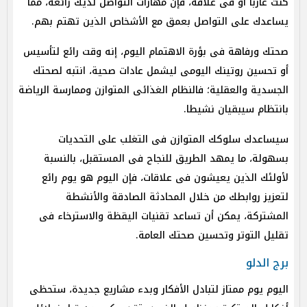
كنت عازبا أو فى علاقة، فإن مهارات التواصل لديك رائعة، مما
يساعدك على التواصل بعمق مع الأشخاص الذين تهتم بهم.
صحتك ورفاهة فى بؤرة الاهتمام اليوم، إنه وقت رائع لتأسيس
أو تحسين روتينك اليومى ليشمل عادات صحية، انتبه لصحتك
الجسدية والعقلية؛ فالنظام الغذائى المتوازن وممارسة الرياضة
بانتظام سيبقيان نشيطا.
سيساعدك سلوكك المتوازن فى التغلب على التحديات
بسهولة، ما يمهد الطريق للنجاح فى المستقبل، بالنسبة
لأولئك الذين يعيشون فى علاقات، فإن اليوم هو يوم رائع
لتعزيز روابطك من خلال المحادثة الصادقة والأنشطة
المشتركة، يمكن أن تساعد تقنيات اليقظة والاسترخاء فى
تقليل التوتر وتحسين صحتك العامة.
برج الدلو
اليوم يوم ممتاز لتبادل الأفكار وبدء مشاريع جديدة، ستحظى