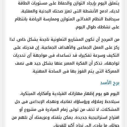
يتعلق اليوم بإيجاد التوازن والحفاظ على مستويات الطاقة
لديك، ادمج الأنشطة التى تعزز صحتك البدنية والعقلية،
سيحافظ النظام الغذائى المتوازن وممارسة الرياضة بانتظام
على نشاطك طوال اليوم.
من المرجح أن تكون المشاريع التعاونية ناجحة بشكل خاص، لذا
ركز على العمل الجماعى والأهداف الجماعية، إن قدرتك على
التكيف وسرعة تفكيرك قد تساعدك فى مواجهة أى تحديات
تواجهك، تذكر أن الفكرة المعبر عنها بشكل جيد هى نصف
المعركة التى يتم الفوز بها فى الساحة المهنية.
برج الأسد
اليوم هو يوم إظهار مهاراتك القيادية وأفكارك المبتكرة،
سيلاحظ زملاؤك ورؤساؤك تفانيك ونهجك الإبداعى فى حل
المشكلات، لا تخف من تولى زمام المبادرة فى مشروع أو
اقتراح استراتيجية جديدة، يمكن بثقتك وعزيمتك أن تلهم من
حولك، ما يؤدى إلى نجاح أكبر للفريق.