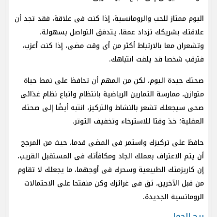
اليوم ممتاز للحب والرومانسية، إذا كنت فى علاقة، فقد تجد أن
علاقتك بشريكك تزداد عمقا، يتدفق التواصل بسهولة،
وتشعران معا بالارتباط أكثر من أى وقت مضى، إذا كنت أعزب،
فترقب شخصا قد يلفت انتباهك.
صحتك جيدة اليوم، لكن من المهم أن تحافظ على نمط حياة
متوازن، ممارسة التمارين الرياضية بانتظام واتباع نظام غذائى
صحى سيجعلك تشعر بالنشاط والتركيز، انتبه أيضًا إلى صحتك
العقلية؛ خذ وقتا للاسترخاء وتخفيف التوتر.
حافظ على تركيزك واستمر فى المضى قدما، حيث من المرجح
أن يتم الاعتراف بعملك الجاد ومكافأتك فى المستقبل القريب،
إن كاريزمتك الطبيعية وسحرك فى أوجهما، ما يجعلك لا تقاوم
من قبل الآخرين، ثق فى غرائزك وكن منفتحا على الاحتمالات
الرومانسية الجديدة.
برج الحمل