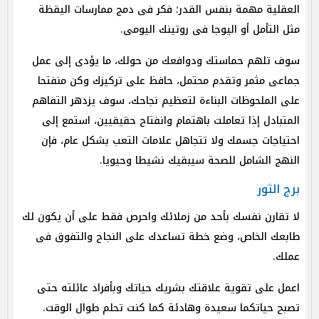
العقلية مهمة بنفس القدر؛ فكر فى دمج ممارسات اليقظة
مثل التأمل أو اليوجا فى روتينك اليومى.
سوف تلهم حماستك ودوافعك من حولك، ما يؤدى إلى عمل
جماعى مثمر وتقدم محتمل، حافظ على تركيزك وكن منفتحا
على الملحوظات البناءة لتعظيم نجاحك، سوف يزدهر التفاهم
المتبادل إذا تعاملت باهتمام وانفتاح حقيقيين، استمع إلى
احتياجات جسمك ولا تتجاهل علامات التعب بشكل عام، فإن
النهج الشامل للصحة سيبقيك نشيطا وحيويا.
برج الثور
لا تقارن نفسك بأحد من زملائك واحرص فقط على أن يكون لك
طابعك الخاص، وضع خطة تساعدك على النجاح والتفوق فى
عملك.
اعمل على تقوية علاقتك بشريك حياتك وبأفراد عائلته حتى
تصبح حياتكما سعيدة وهادئة كما كنت تحلم طوال الوقت.