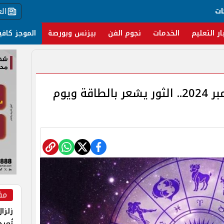
ال
ات
ار التعليم
الخدمات
نجوم الفن
بيزنس وبورصة
الموجز كافي
حظك اليوم الاثنين 23 سبتمبر 2024.. الثور يشعر بالطاقة ويوم
مق
زلزا
تُعي