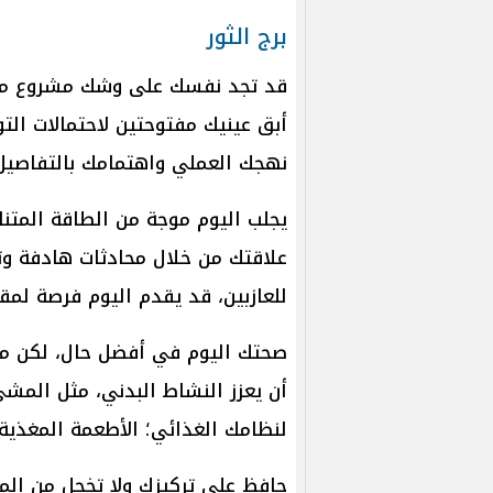
برج الثور
قد تجد نفسك على وشك مشروع مه
أبق عينيك مفتوحتين لاحتمالات ال
نهجك العملي واهتمامك بالتفاصيل 
يجلب اليوم موجة من الطاقة المتنا
علاقتك من خلال محادثات هادفة وتج
للعازبين، قد يقدم اليوم فرصة لم
صحتك اليوم في أفضل حال، لكن من
أن يعزز النشاط البدني، مثل المشي 
لنظامك الغذائي؛ الأطعمة المغذية
حافظ على تركيزك ولا تخجل من الم