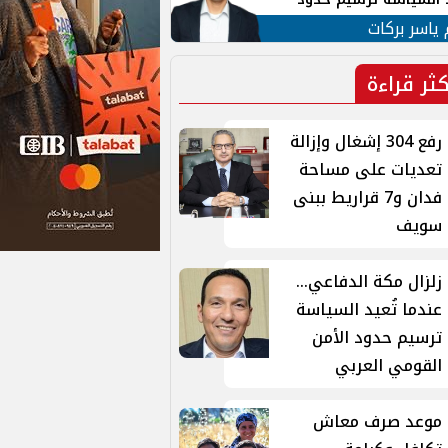
ن القومي العربي
 ياسر بركات
كثر قراءة
رفع 304 إشغال وإزالة
تعديات على مساحة
فدان و7 قراريط ببنى
سويف
زلزال مكة الدفاعي...
عندما تُعيد السياسة
ترسيم حدود الأمن
القومي العربي
موعد صرف معاش