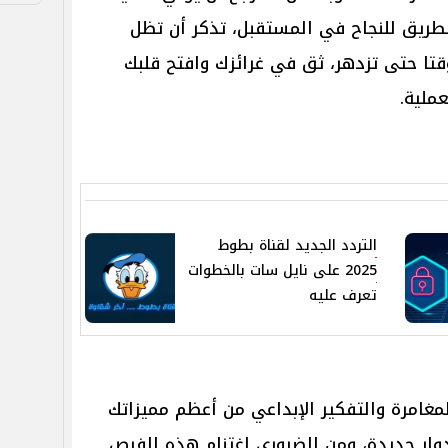
لطريق للنجاح في المستقبل، تذكر أن تظل
قتا حتى تزدهر، ثق في غرائزك وافتح قلبك
ملية.
التردد الجديد لقناة بطوط
2025 على نايل سات بالخطوات
تعرف عليه
غامرة والتفكير الإبداعي من أعظم مميزاتك
دوار جديدة، ومن الضروري اغتنام هذه الفرص