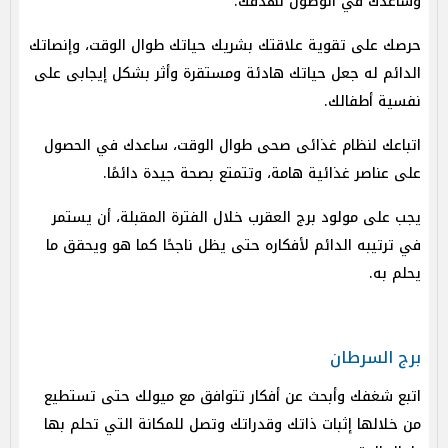
وساعدك في الوصول لهدفك.
حرصك على تقوية علاقتك بشريك حياتك طوال الوقت، وإنصاتك
الدائم له جعل حياتك هادئة ومستقرة وأثر بشكل إيجابى على
نفسية أطفالك.
اتباعك لنظام غذائى صحى طوال الوقت، ساعدك في الحصول
على عناصر غذائية هامة، وتتمتع بصحة جيدة دائمًا.
يجب على مولود برج العقرب خلال الفترة المقبلة، أن يستمر
في ترتيبه الدائم لأفكاره حتى يظل ناجحًا كما هو ويحقق ما
يحلم به.
برج السرطان
اتبع شغفك وأبحث عن أفكار تتوافق مع ميولك حتى تستطيع
من خلالها إثبات ذاتك وقدراتك وتصل للمكانة التي تحلم بها