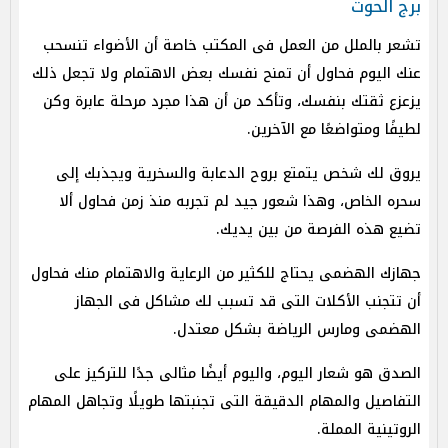
برج الحوت
تشعر بالملل من العمل فى المكتب خاصة أن الأضواء تنسحب
عنك اليوم فحاول أن تمنح نفسك بعض الاهتمام ولا تجعل ذلك
يزعزع ثقتك بنفسك، وتأكد من أن هذا مجرد مرحلة عابرة وكن
لطيفًا ومتواضعًا مع الآخرين.
يروق لك شخص يتمتع بروح الدعابة والسخرية ويجذبك إلى
سحره الخاص، وهذا شعور جيد لم تجربه منذ زمن فحاول ألا
تضيع هذه الفرصة من بين يديك.
جهازك الهضمى يحتاج للكثير من الرعاية والاهتمام منك فحاول
أن تتجنب الأكلات التى قد تسبب لك مشاكل فى الجهاز
الهضمى ومارس الرياضة بشكل معتدل.
الصدق هو شعار اليوم، واليوم أيضًا مثالى جدًا للتركيز على
التفاصيل والمهام الدقيقة التى تجنبتها طويلًا وتجاهل المهام
الروتينية المملة.