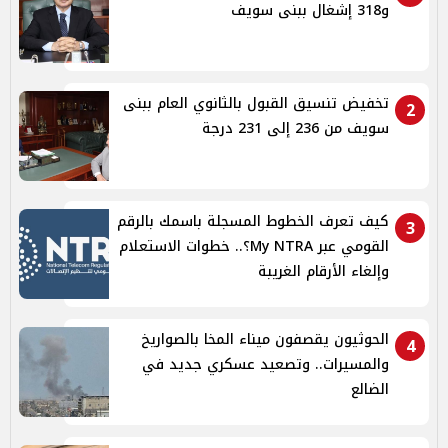
و318 إشغال ببنى سويف
تخفيض تنسيق القبول بالثانوي العام ببنى
2
سويف من 236 إلى 231 درجة
كيف تعرف الخطوط المسجلة باسمك بالرقم
3
القومي عبر My NTRA؟.. خطوات الاستعلام
وإلغاء الأرقام الغريبة
الحوثيون يقصفون ميناء المخا بالصواريخ
4
والمسيرات.. وتصعيد عسكري جديد في
الضالع