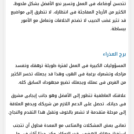
تتحسن أوضاعك فى العمل وتسير نحو الأفضل بشكل ملحوظ،
الكثير من الأرباح المفاجئة فى انتظارك. لا تتطرق إلى مواضيع
قد تثير غضب الحبيب لا تضخم الخلافات وتعامل مع الأمور
ببساطة.
برج العذراء
المسؤوليات الكبيرة فى العمل لفترة طويلة ترهقك وتفسد
مزاجك وتشعرك برغبة فى الهرب وهذا قد يجعلك تخسر الكثير
من الفرص فى عملك ويجعلك تضيع مجهودك السابق كله.
علاقتك العاطفية تتطور إلى الأفضل وهو جانب إيجابى مشرق
فى حياتك. تحصل على الدعم اللازم من شريكك ويدفع العلاقة
إلى مرحلة متقدمة لا تشعر بالخوف وتقبل هذا التقدم والنجاح.
تعانى بعض المشكلات والمتاعب مع المعدة فحاول أن تتجنب
استفزاز جهازك الهضمى قدر الإمكان وكن حذرًا أكثر فى ما