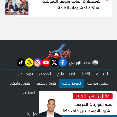
الاستثمارات العامة وتوفير التمويلات
المبتكرة لمشروعات الطاقة
العدد الورقي
tiktok
snapchat
instagram
youtube
twitter
facebook
newspaper
الرئيسية
الأخبار
أخبار التعليم
الخدمات
نجوم الفن
بيزنس وبورصة
الموجز كافية
كورة وملاعب
فتاوى وأحكام
صحة وجمال
عرب وعالم
حوادث ومحاكم
المقالات
مقال رئيس التحرير
inst
العدد الورقي
لعبة التوازنات الحرجة...
الشرق الأوسط بين حلف مكة
من نحن
سياسة الخصوصية
اتصل بنا