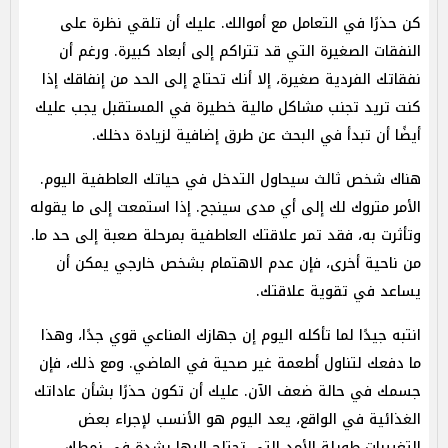
كن حذرًا في التعامل مع أموالك. عليك أن تلقي نظرة على
النفقات الصغيرة التي قد تتراكم إلى أبعاد كبيرة. ورغم أن
نفقاتك الفردية صغيرة، إلا أنك تحتاج إلى الحد من إنفاقك إذا
كنت تريد تجنب مشاكل مالية خطيرة في المستقبل يجب عليك
أيضًا أن تبدأ في البحث عن طرق إضافية لزيادة دخلك.
هناك شخص ثالث سيحاول التدخل في حياتك العاطفية اليوم.
الأمر متروك لك إلى أي مدى سينجح. إذا استمعت إلى ما يقوله
وتأثرت به، فقد تمر علاقتك العاطفية بمرحلة صعبة إلى حد ما.
من ناحية أخرى، فإن عدم الاهتمام بشخص خارجي يمكن أن
يساعد في تقوية علاقتك.
انتبه جيدًا لما تأكله اليوم إن جهازك المناعي قوي جدًا، وهذا
ما دفعك لتناول أطعمة غير صحية في الماضي. ومع ذلك، فإن
جسمك في حالة ضعف الآن. عليك أن تكون حذرًا بشأن عاداتك
الغذائية في الواقع، يعد اليوم هو الأنسب لإجراء بعض
التغييرات طويلة الأمد التي تحتاج إليها بشدة في نمطك