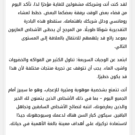
لقد كنت أنت وشريكك مشغولين للغاية مؤخرًا لذا، تأكد اليوم
من قضاء بعض الوقت برفقة بعضكما البعض. خطط لعشاء
رومانسي ودلل شريكك باهتمامك. ستقطع هذه البادرة
التقديرية شوطًا طويلًا. من المرجح أن يحظى الأشخاص العازبون
بموعد رائع قد يلهمهم للانتقال بالعلاقة إلى المستوى
التالي.
ابتعد عن الوجبات السريعة؛ تناول الكثير من الفواكه والخضروات
واشرب الماء. يجب أن تتوقف عن تجربة منتجات مختلفة لأن هذا
قد يكون خطيرًا.
أنت تتمتع بشخصية موهوبة ومثيرة للإعجاب، وهو ما سيبرز أمام
الجميع اليوم – بما في ذلك الأشخاص الذين يتمنون لك الخير
والذين يعارضونك، انتبه لنصائح الأشخاص السابقين وتجاهل
الباقين. سيكون كبار السن هناك لدعمك وسيوجهونك جيدًا
لاستعادة تركيزك على أهداف معينة بالغة الأهمية في حياتك.