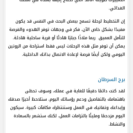
الغذائي.
إن التخطيط لرحلة تسمح ببعض البحث في النفس قد يكون
مفيدًا بشكل خاص الآن، فكر في وجهات توفر الهدوء والفرصة
للتأمل العميق ربما ملاذًا جبليًا هادئًا أو قرية ساحلية هادئة.
يمكن أن توفر مثل هذه الرحلات ليس فقط استراحة من الروتين
اليومي ولكن أيضًا فرصة لإعادة الاتصال بذاتك الداخلية.
برج السرطان
لقد كنت دائمًا دقيقًا للغاية في عملك، وسوف تحظى
باهتمامك بالتفاصيل ودعم رؤسائك اليوم، ستلاحظ أخيرًا صدقك
وإبداعك وتفانيك في العمل وستنتظرك مكافآت كبيرة. سيكون
اليوم مزدحمًا ومليئًا بالتزامات العمل، لكنك ستشعر بالسعادة
والنشاط.