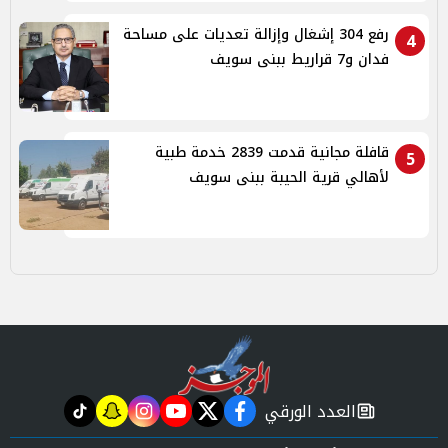
رفع 304 إشغال وإزالة تعديات على مساحة
4
فدان و7 قراريط ببنى سويف
قافلة مجانية قدمت 2839 خدمة طبية
5
لأهالي قرية الحيبة ببنى سويف
العدد الورقي
tiktok
snapchat
instagram
youtube
twitter
facebook
newspaper