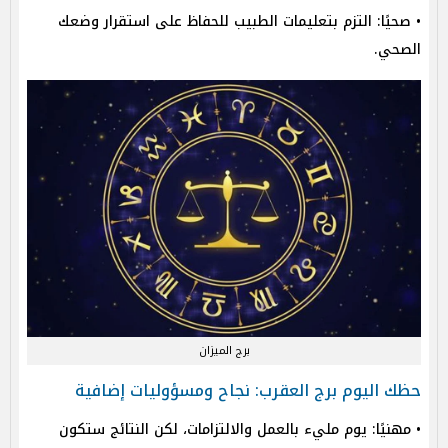
• صحيًا: التزم بتعليمات الطبيب للحفاظ على استقرار وضعك
الصحي.
برج الميزان
حظك اليوم برج العقرب: نجاح ومسؤوليات إضافية
• مهنيًا: يوم مليء بالعمل والالتزامات، لكن النتائج ستكون