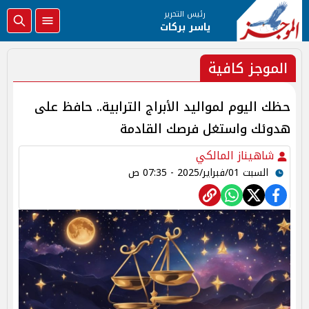
رئيس التحرير
ياسر بركات
الموجز كافية
حظك اليوم لمواليد الأبراج الترابية.. حافظ على
هدوئك واستغل فرصك القادمة
شاهيناز المالكي
السبت 01/فبراير/2025 - 07:35 ص