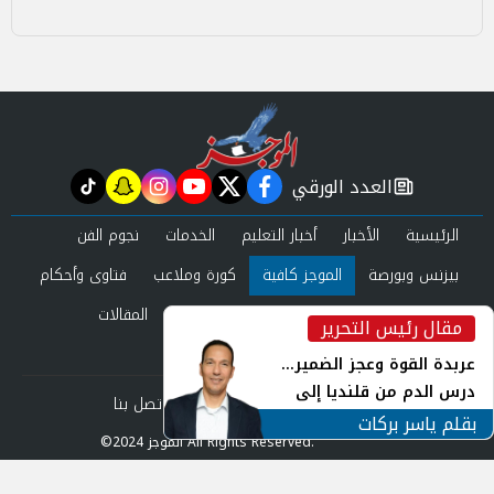
العدد الورقي
tiktok
snapchat
instagram
youtube
twitter
facebook
newspaper
الرئيسية
الأخبار
أخبار التعليم
الخدمات
نجوم الفن
بيزنس وبورصة
الموجز كافية
كورة وملاعب
فتاوى وأحكام
صحة وجمال
عرب وعالم
حوادث ومحاكم
المقالات
مقال رئيس التحرير
inst
العدد الورقي
عربدة القوة وعجز الضمير...
درس الدم من قلنديا إلى
من نحن
سياسة الخصوصية
اتصل بنا
جنوب لبنان
بقلم ياسر بركات
©2024 الموجز All Rights Reserved.
Powered by