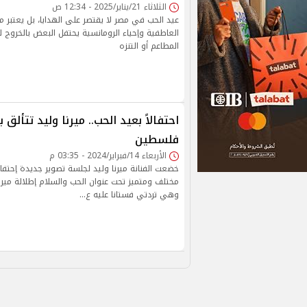
الثلاثاء 21/يناير/2025 - 12:34 ص
عيد الحب في مصر لا يقتصر على الهدايا، بل يعتبر من
العاطفية وإحياء الرومانسية يحتفل البعض بالخروج 
المطاعم أو التنزه
احتفالاً بعيد الحب.. ميرنا وليد تتألق 
فلسطين
الأربعاء 14/فبراير/2024 - 03:35 م
خضعت الفنانة ميرنا وليد لجلسة تصوير جديدة إحتفا
مختلف ومتميز تحت عنوان الحب والسلام إطلالة ميرن
وهي تردتي فستانا عليه ع…