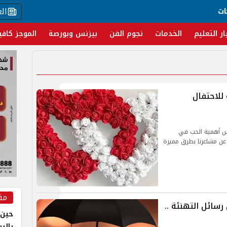
ال
ات
ار التعليم
الخدمات
نجوم الفن
بيزنس وبورصة
الموجز كافي
عالمية للاحتفال
كس أهمية الحب في
ر عن مشاعرنا بطرق مميزة
مق
ر وأجمل رسائل التهنئة ..
حين 
بالر