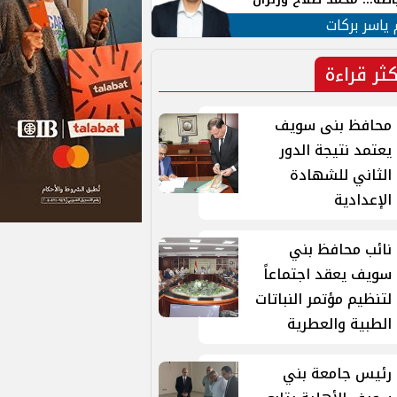
ية في الشارع التركي
 ياسر بركات
كثر قراءة
محافظ بنى سويف
يعتمد نتيجة الدور
الثاني للشهادة
الإعدادية
نائب محافظ بني
سويف يعقد اجتماعاً
لتنظيم مؤتمر النباتات
الطبية والعطرية
رئيس جامعة بني