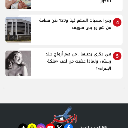
للأجور
رفع المطبات العشوائية و120 طن قمامة
4
من شوارع بنى سويف
في ذكرى رحيلها.. من هم أزواج هند
5
رستم؟ ولماذا غضبت من لقب «ملكة
الإغراء»؟