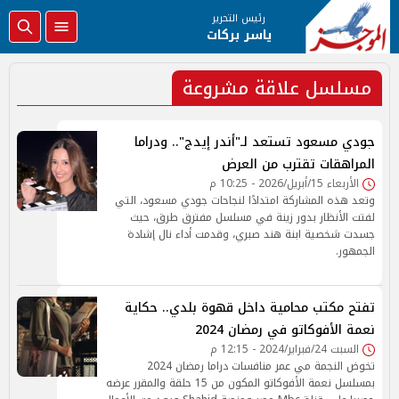
رئيس التحرير
ياسر بركات
مسلسل علاقة مشروعة
جودي مسعود تستعد لـ"أندر إيدج".. ودراما
المراهقات تقترب من العرض
الأربعاء 15/أبريل/2026 - 10:25 م
وتعد هذه المشاركة امتدادًا لنجاحات جودي مسعود، التي
لفتت الأنظار بدور زينة في مسلسل مفترق طرق، حيث
جسدت شخصية ابنة هند صبري، وقدمت أداء نال إشادة
الجمهور.
تفتح مكتب محامية داخل قهوة بلدي.. حكاية
نعمة الأفوكاتو في رمضان 2024
السبت 24/فبراير/2024 - 12:15 م
تخوض النجمة مي عمر منافسات دراما رمضان 2024
بمسلسل نعمة الأفوكاتو المكون من 15 حلقة والمقرر عرضه