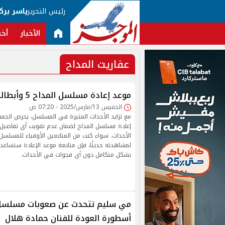
رئيس التحرير
ياسر برك
الأخبار
أخب
عفاريت المداح
موعد إعادة مسلسل المداح 5 وأبطاله وتفاصيل عرضه
الخميس 13/مارس/2025 - 07:20 ص
مع تزايد الأحداث المثيرة في المسلسل، يحرص الج
إعادة مسلسل المداح لضمان عدم تفويت أي تفاصيل،
الأحداث. سواء كنت من المتابعين الأوفياء للمسلسل 
لمشاهدته حديثًا، فإن متابعة موعد الإعادة ستسا
بشكل متكامل دون أي فجوات في الأحداث.
أسطورة العودة للفنان حمادة هلال