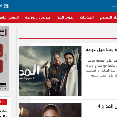
ال
ات
ار التعليم
الخدمات
نجوم الفن
بيزنس وبورصة
الموجز كافي
مهور على معرفة موعد
 خاصة مع تسارع وتيرة
منذ البداية أو انضممت
عدك على فهم القصة
مق
مي سليم تتحدث عن صعوبات مسلسل المداح 4
حين 
بالر