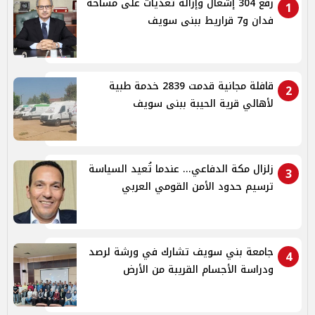
رفع 304 إشغال وإزالة تعديات على مساحة
1
فدان و7 قراريط ببنى سويف
قافلة مجانية قدمت 2839 خدمة طبية
2
لأهالي قرية الحيبة ببنى سويف
زلزال مكة الدفاعي... عندما تُعيد السياسة
3
ترسيم حدود الأمن القومي العربي
جامعة بني سويف تشارك في ورشة لرصد
4
ودراسة الأجسام القريبة من الأرض