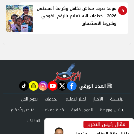
موعد صرف معاش تكافل وكرامة أغسطس
5
2026.. خطوات الاستعلام بالرقم القومي
وشروط الاستحقاق
العدد الورقي
tiktok
snapchat
instagram
youtube
twitter
facebook
newspaper
الرئيسية
الأخبار
أخبار التعليم
الخدمات
نجوم الفن
بيزنس وبورصة
الموجز كافية
كورة وملاعب
فتاوى وأحكام
صحة وجمال
عرب وعالم
حوادث ومحاكم
المقالات
مقال رئيس التحرير
inst
العدد الورقي