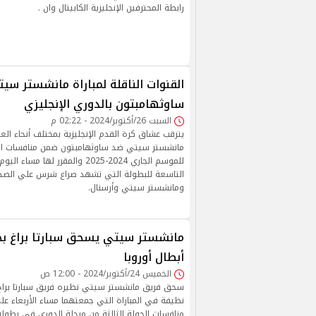
رابطة المحترفين الإنجليزية الكابيتال وان .
القنوات الناقلة لمباراة مانشستر سي
ساوثهامبتون بالدوري الإنجليزي
السبت 26/أكتوبر/2024 - 02:22 م
يترقب عشاق كرة القدم الإنجليزية بمختلف أنحاء العالم
مانشستر سيتي ضد ساوثهامبتون ضمن منافسات الدور
للموسم الجاري 2024-2025 والمقرر لها
التاسعة للبطولة التي تشهد صراع شرس علي الصدار
ومانشستر سيتي وأرسنال.
مانشستر سيتي يسحق سبارتا براغ ب
أبطال أوروبا
الخميس 24/أكتوبر/2024 - 12:00 ص
سحق فريق مانشستر سيتي نظيره فريق سبارتا براج
نظيفة في المباراة التي جمعتهما مساء الأربعاء عل
منافسات الجولة الثالثة من مرحلة الدوري في بطولة 