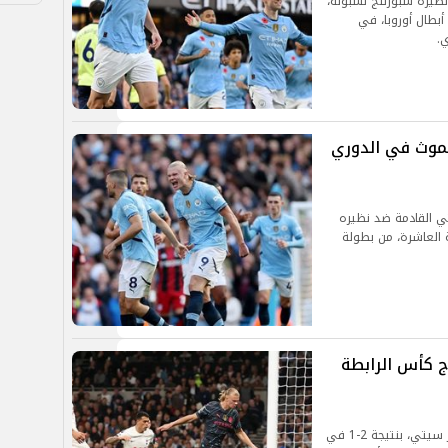
ظيره سبورتنج لشبونة،
أبطال أوروبا، في
موث في الدوري
ي القادمة ضد نظيره
 العاشرة، من بطولة
ج كأس الرابطة
حقق فريق توتنهام الفوز ضد نظيره فريق مانشستر سيتي، بنتيجة 2-1 في