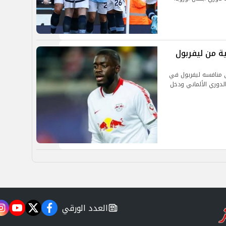
ة من ليفربول
ى منافسه ليفربول في
لدوري الألماني ودخل
العدد الورقي
m
utube
twitter
facebook
newspaper