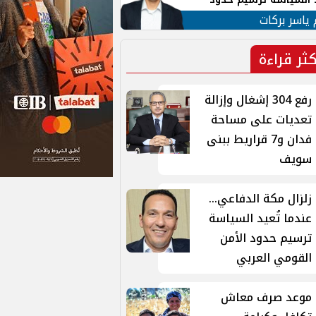
ن القومي العربي
 ياسر بركات
كثر قراءة
رفع 304 إشغال وإزالة
تعديات على مساحة
فدان و7 قراريط ببنى
سويف
زلزال مكة الدفاعي...
عندما تُعيد السياسة
ترسيم حدود الأمن
القومي العربي
موعد صرف معاش