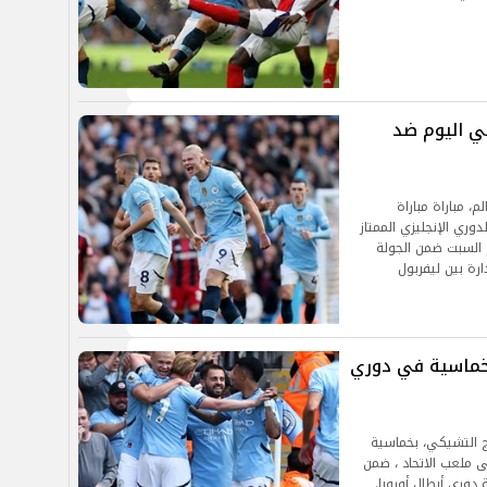
تي اليوم ضد
، مباراة مباراة
ي الإنجليزي الممتاز
 مساء اليوم السبت ضمن الجولة
ة بين ليفربول
خماسية في دوري
 التشيكي، بخماسية
ى ملعب الاتحاد ، ضمن
دوري أبطال أوروبا.