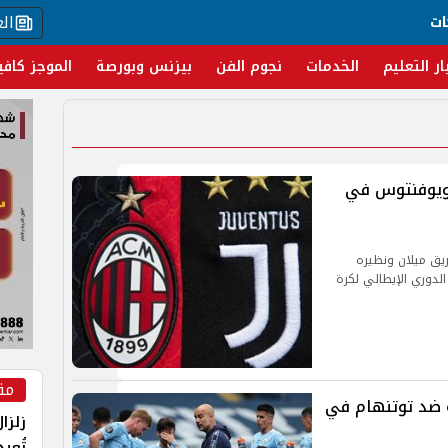
ال
ات
ار التعليم
الخدمات
نجوم الفن
بيزنس وبورصة
الموجز كافي
ن ويوفنتوس في
يق ميلان ونظيره
ولة الـ 13 من مسابقة الدوري الإيطالي لكرة
مق
 ضد توتنهام في
زلزا
تُعي