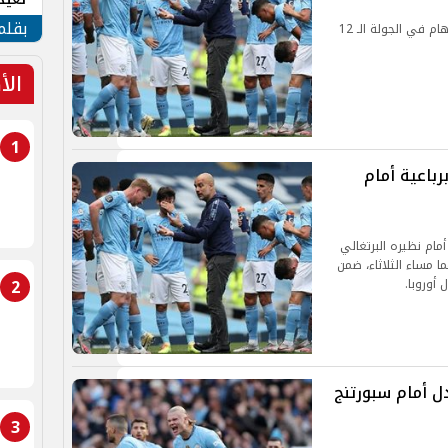
الأم
بقلم
نرصد موعد مباراة مانشستر سيتي القادمة ضد توتنهام في الجولة الـ 12
الأ
1
باعية أمام
مام نظيره البرتغالي
ء الذي جمعهما مساء الثلاثاء، ضمن
2
 أوروبا.
ل أمام سبورتنج
3