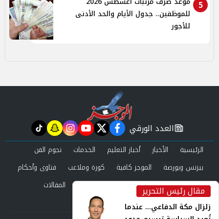
موعد صرف مرتبات أغسطس 2026
5
للموظفين.. جدول الأيام والحد الأدنى
للأجور
العدد الورقي
tiktok
snapchat
instagram
youtube
twitter
facebook
newspaper
الرئيسية
الأخبار
أخبار التعليم
الخدمات
نجوم الفن
بيزنس وبورصة
الموجز كافية
كورة وملاعب
فتاوى وأحكام
صحة وجمال
عرب وعالم
حوادث ومحاكم
المقالات
مقال رئيس التحرير
inst
العدد الورقي
زلزال مكة الدفاعي... عندما