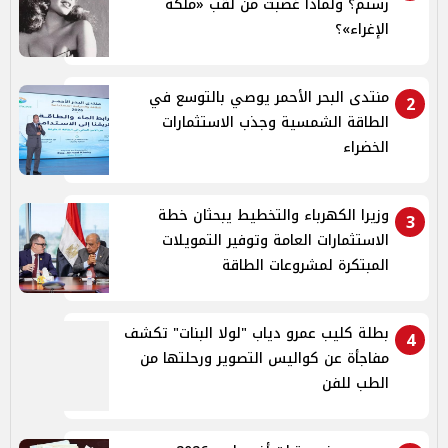
رستم؟ ولماذا غضبت من لقب «ملكة
الإغراء»؟
منتدى البحر الأحمر يوصي بالتوسع في
2
الطاقة الشمسية وجذب الاستثمارات
الخضراء
وزيرا الكهرباء والتخطيط يبحثان خطة
3
الاستثمارات العامة وتوفير التمويلات
المبتكرة لمشروعات الطاقة
بطلة كليب عمرو دياب "لولا البنات" تكشف
4
مفاجأة عن كواليس التصوير ورحلتها من
الطب للفن