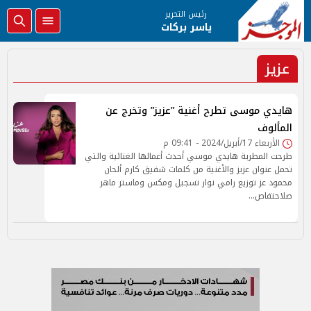
رئيس التحرير
ياسر بركات
عزيز
هايدي موسى تطرح أغنية ”عزيز” وتخرج عن
المألوف
الأربعاء 17/أبريل/2024 - 09:41 م
طرحت المطربة هايدي موسي أحدث أعمالها الغنائية والتي
تحمل عنوان عزيز والأغنية من كلمات شفيق كارم ألحان
محمود عز توزيع رامي نوار تسجيل ومكس وماستر ماهر
صلاحتفاص…