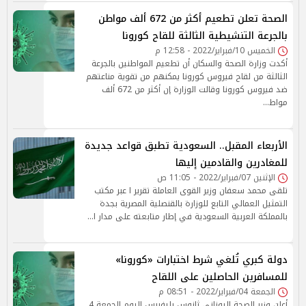
الصحة تعلن تطعيم أكثر من 672 ألف مواطن
بالجرعة التنشيطية الثالثة للقاح كورونا
الخميس 10/فبراير/2022 - 12:58 م
أكدت وزارة الصحة والسكان أن تطعيم المواطنين بالجرعة
الثالثة من لقاح فيروس كورونا يمكنهم من تقوية مناعتهم
ضد فيروس كورونا وقالت الوزارة إن أكثر من 672 ألف
مواط…
الأربعاء المقبل.. السعودية تطبق قواعد جديدة
للمغادرين والقادمين إليها
الإثنين 07/فبراير/2022 - 11:05 ص
تلقى محمد سعفان وزير القوى العاملة تقرير ا عبر مكتب
التمثيل العمالي التابع للوزارة بالقنصلية المصرية بجدة
بالمملكة العربية السعودية في إطار متابعته على مدار ا…
دولة كبري تُلغي شرط اختبارات «كورونا»
للمسافرين الحاصلين على اللقاح
الجمعة 04/فبراير/2022 - 08:51 م
أعلن وزير الصحة اليوناني ثانوس بليفريس اليوم الجمعة 4