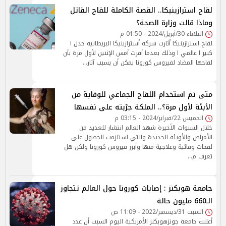
لقاح استرازينيكا.. القصة الكاملة للقاح القاتل
وماذا قالت وزارة الصحة؟
الثلاثاء 30/أبريل/2024 - 01:50 م
لقاح استرازينيكا أثارت شركة أسترازينيكا البريطانية جدل ا
كبير ا عالمي ا وذلك بعدما أقرت أمس الإثنين لأول مرة بأن
لقاحها المضاد لفيروس كورونا يمكن أن يسبب آثار…
متى تم استخدام اللقاح الجماعي للوقاية من
الأبئة لأول مرة؟.. الملكة جرّبته على نفسها
الخميس 22/فبراير/2024 - 03:15 م
خلال السنوات الأخيرة شهد العالم انتشار للعديد من
الأمراض والأوبئة الجديدة والتي استلزمت الحصول على
لقحات وقائية وعلاجية منها وأبرز فيروس كورونا ولكن هل
تعرف م…
جامعة هوبكنز : إصابات كورونا حول العالم تتجاوز
الـ660 مليون حالة
السبت 31/ديسمبر/2022 - 11:09 ص
أعلنت جامعة جونزهوبكنز الأمريكية اليوم السبت أن عدد