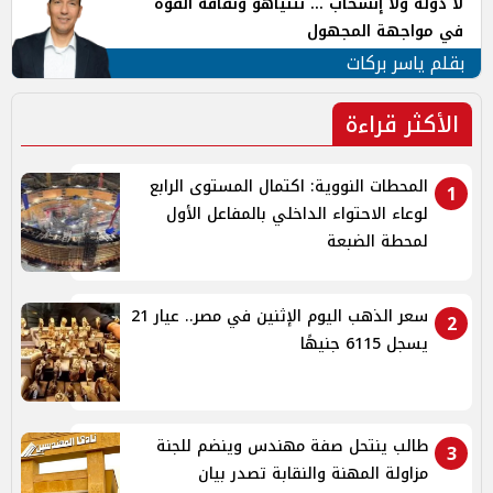
لا دولة ولا إنسحاب ... نتنياهو وثقافة القوة
في مواجهة المجهول
بقلم ياسر بركات
الأكثر قراءة
المحطات النووية: اكتمال المستوى الرابع
1
لوعاء الاحتواء الداخلي بالمفاعل الأول
لمحطة الضبعة
سعر الذهب اليوم الإثنين في مصر.. عيار 21
2
يسجل 6115 جنيهًا
طالب ينتحل صفة مهندس وينضم للجنة
3
مزاولة المهنة والنقابة تصدر بيان