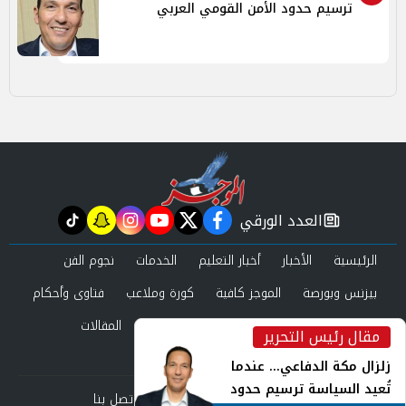
ترسيم حدود الأمن القومي العربي
العدد الورقي
tiktok
snapchat
instagram
youtube
twitter
facebook
newspaper
الرئيسية
الأخبار
أخبار التعليم
الخدمات
نجوم الفن
بيزنس وبورصة
الموجز كافية
كورة وملاعب
فتاوى وأحكام
صحة وجمال
عرب وعالم
حوادث ومحاكم
المقالات
مقال رئيس التحرير
inst
العدد الورقي
زلزال مكة الدفاعي... عندما
تُعيد السياسة ترسيم حدود
من نحن
سياسة الخصوصية
اتصل بنا