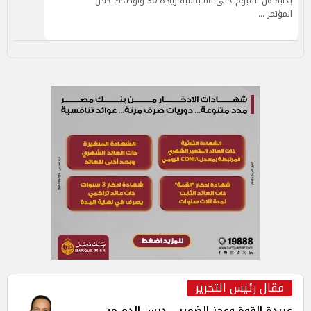
بداية من الفيوم حتى قنا بنسبة زيادة 30 وأوضحت خلال
المؤتمر …
مقال رئيس التحرير
عربدة القوة وعجز الضمير... درس الدم من