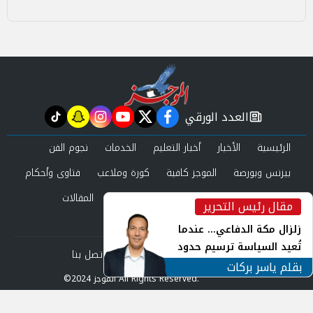
العدد الورقي
tiktok
snapchat
instagram
youtube
twitter
facebook
newspaper
الرئيسية
الأخبار
أخبار التعليم
الخدمات
نجوم الفن
بيزنس وبورصة
الموجز كافية
كورة وملاعب
فتاوى وأحكام
صحة وجمال
عرب وعالم
حوادث ومحاكم
المقالات
مقال رئيس التحرير
inst
العدد الورقي
زلزال مكة الدفاعي... عندما
تُعيد السياسة ترسيم حدود
من نحن
سياسة الخصوصية
اتصل بنا
الأمن القومي العربي
بقلم ياسر بركات
©2024 الموجز All Rights Reserved.
Powered by