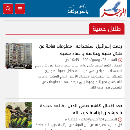
رئيس التحرير
ياسر بركات
طلال حمية
زعمت إسرائـيل استهدافه.. معلومات هامة عن
طلال حمية وعلاقته بـ عماد مغنية
السبت 23/نوفمبر/2024 - 10:49 ص
الجيش الإسرائـيلي يشن غارة جوية علي وسط بيروت ويزعم
استهداف القيادي في حزب الله طلال حمية بصواريخ
شبيهة بما استخدمت لاغـتيال الأمين العام السابق لـ حزب
الله حسن نصر الله وفيما يلي نرصد أهم المعلومات عن
القيادي في حزب الله.
بعد اغتيال هاشم صفي الدين.. قائمة جديدة
بالمرشحين لرئاسة حزب الله
الخميس 24/أكتوبر/2024 - 03:22 م
كل ما تريد معرفته عن أبرز المرشحين لرئاسة حزب الله خاصة