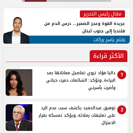
مقال رئيس التحرير
عربدة القوة وعجز الضمير... درس الدم من
قلنديا إلى جنوب لبنان
بقلم ياسر بركات
الأكثر قراءة
داليا فؤاد تروي تفاصيل معاناتها بعد
1
البراءة..وتؤكد: الشائعات دمرت حياتي
وأضرت بأسرتي
توفيق عبدالحميد يكشف سبب عدم الرد
2
على تعليقات زملائه..ويؤكد تمسكه بقرار
الاعتزال