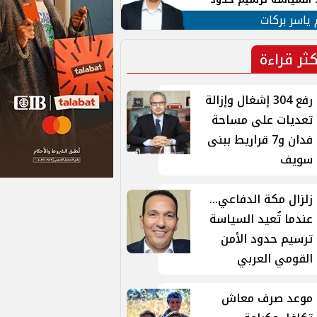
ن القومي العربي
 ياسر بركات
كثر قراءة
رفع 304 إشغال وإزالة
تعديات على مساحة
فدان و7 قراريط ببنى
سويف
زلزال مكة الدفاعي...
عندما تُعيد السياسة
ترسيم حدود الأمن
القومي العربي
موعد صرف معاش