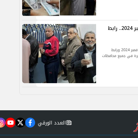
اعرف موعد صرف معاشات شهر نوفمبر 2024.. رابط
كل ما تريد معرفته عن موعد صرف معاشات شهر نوفمبر 2024 ورابط
شرة في جميع محافظات
العدد الورقي
m
utube
twitter
facebook
newspaper