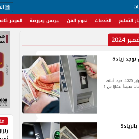
ال
ات
ار التعليم
الخدمات
نجوم الفن
بيزنس وبورصة
الموجز كافي
2024
ات فبراير 2025.. هل توجد زيادة
ننشر لكم في التقرير التالي موعد صرف معاشات فبراير 2025، حيث أعلنت
الهيئة القومية للتأمينات الاجتماعية أن صرف المعاشات سيبدأ اعتبارًا من 1
مق
أماكن صرف معاشات شهر يناير 2025 بالزيادة
زلزا
تُعي